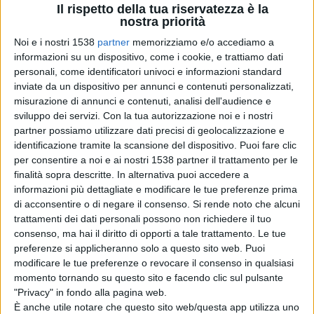
Più soldi per gli operai edili sardi.
Il rispetto della tua riservatezza è la
nostra priorità
Noi e i nostri 1538
partner
memorizziamo e/o accediamo a
informazioni su un dispositivo, come i cookie, e trattiamo dati
personali, come identificatori univoci e informazioni standard
ATTUALITÀ
inviate da un dispositivo per annunci e contenuti personalizzati,
misurazione di annunci e contenuti, analisi dell'audience e
sviluppo dei servizi.
Con la tua autorizzazione noi e i nostri
partner possiamo utilizzare dati precisi di geolocalizzazione e
identificazione tramite la scansione del dispositivo. Puoi fare clic
per consentire a noi e ai nostri 1538 partner il trattamento per le
finalità sopra descritte. In alternativa puoi accedere a
informazioni più dettagliate e modificare le tue preferenze prima
di acconsentire o di negare il consenso.
Si rende noto che alcuni
trattamenti dei dati personali possono non richiedere il tuo
consenso, ma hai il diritto di opporti a tale trattamento. Le tue
preferenze si applicheranno solo a questo sito web. Puoi
modificare le tue preferenze o revocare il consenso in qualsiasi
momento tornando su questo sito e facendo clic sul pulsante
"Privacy" in fondo alla pagina web.
È anche utile notare che questo sito web/questa app utilizza uno