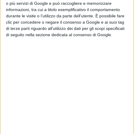
o più servizi di Google e può raccogliere e memorizzare
informazioni, tra cui a titolo esemplificativo il comportamento
durante le visite o l’utilizzo da parte dell’utente. È possibile fare
clic per concedere o negare il consenso a Google e ai suoi tag
di terze parti riguardo all’utilizzo dei dati per gli scopi specificati
Arrivano gli automezzi 'TrasportAbile'
di seguito nella sezione dedicata al consenso di Google.
per anziani e disabili
ATTUALITÀ