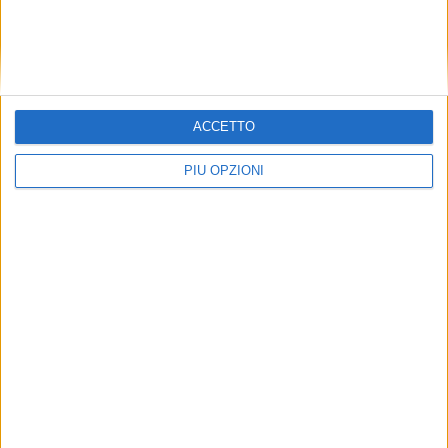
Via libera alle assunzioni degli
apprendisti nelle imprese edili artigiane.
ACCETTO
ATTUALITÀ
PIÙ OPZIONI