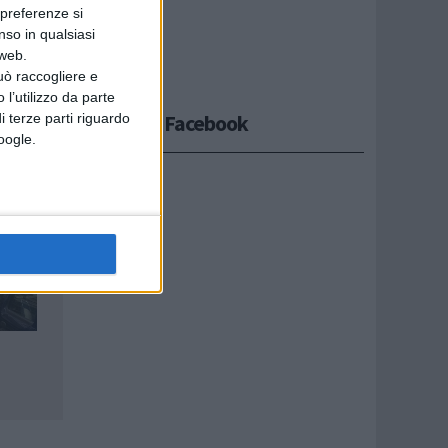
 preferenze si
nso in qualsiasi
 web.
uò raccogliere e
 l’utilizzo da parte
Seguici su Facebook
i terze parti riguardo
Google.