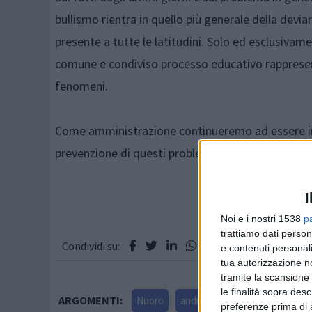
bullismo rientra in quello più generale della devia
presente a tutte le latitudini. Solo ed esclusivamen
comune e condiviso processo educativo rappresent
fenomeni.
Come amministrazione continueremo ad essere in pr
prevenzione di questi problemi. ”
I
Noi e i nostri 1538
p
trattiamo dati person
Condividi su:
e contenuti personali
tua autorizzazione no
tramite la scansione 
le finalità sopra des
ARGOMENTI:
Nuoro
andrea soddu
bullismo
preferenze prima di 