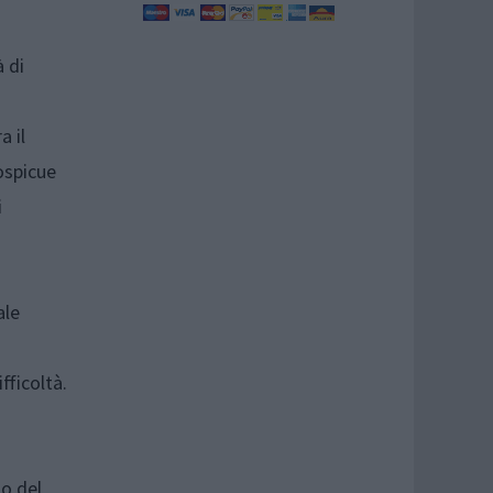
 di
a il
ospicue
i
ale
fficoltà.
no del