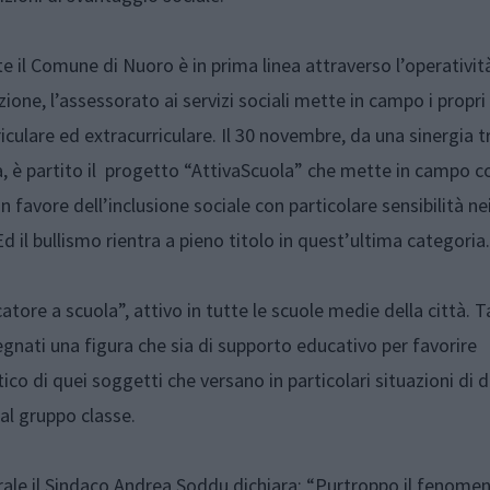
e il Comune di Nuoro è in prima linea attraverso l’operatività
zione, l’assessorato ai servizi sociali mette in campo i propri
riculare ed extracurriculare. Il 30 novembre, da una sinergia tr
tà, è partito il progetto “AttivaScuola” che mette in campo c
n favore dell’inclusione sociale con particolare sensibilità ne
 Ed il bullismo rientra a pieno titolo in quest’ultima categoria.
atore a scuola”, attivo in tutte le scuole medie della città. T
egnati una figura che sia di supporto educativo per favorire
ico di quei soggetti che versano in particolari situazioni di di
 al gruppo classe.
nerale il Sindaco Andrea Soddu dichiara: “Purtroppo il fenome