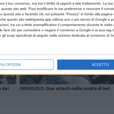
e il tuo consenso, ma hai il diritto di opporti a tale trattamento. Le tue
 questo sito web. Puoi modificare le tue preferenze o revocare il conse
questo sito e facendo clic sul pulsante "Privacy" in fondo alla pagina
 che questo sito web/questa app utilizza uno o più servizi di Google e p
oni, tra cui a titolo esemplificativo il comportamento durante le visite o
ile fare clic per concedere o negare il consenso a Google e ai suoi tag d
Articolo precedente
per gli scopi specificati di seguito nella sezione dedicata al consenso di 
PIÙ OPZIONI
ACCETTO
a dei
ORGOSOLO. Due arresti nella serata di ieri