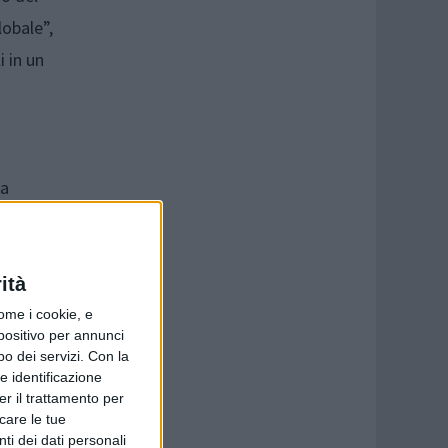
lobale”,
i in un
la
ità
ome i cookie, e
spositivo per annunci
o dei servizi.
Con la
e identificazione
er il trattamento per
icare le tue
ti dei dati personali