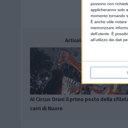
possono non richieder
applicheranno solo a
momento tornando su 
È anche utile notare
memorizzare informazi
dell’utente. È possib
Articolo successivo
all’utilizzo dei dati 
Al Circus Orani il primo posto della sfilat
carri di Nuoro