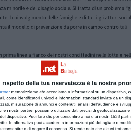
nza minorile e del disagio sociale. Si tratta di un problema “g
te il coinvolgimento delle famiglie e di tutti gli attori social
a il modello di prevenzione da porre in campo contro tali
ima linea a fianco dei nostri concittadini nella lotta e nel
l rispetto della tua riservatezza è la nostra prior
artner
memorizziamo e/o accediamo a informazioni su un dispositivo, c
ali, come identificatori univoci e informazioni standard inviate da un di
zzati, misurazione di annunci e contenuti, analisi dell'audience e svilupp
i e i nostri partner possiamo utilizzare dati precisi di geolocalizzazione 
del dispositivo. Puoi fare clic per consentire a noi e ai nostri 1538 partn
critte. In alternativa puoi accedere a informazioni più dettagliate e modif
acconsentire o di negare il consenso.
Si rende noto che alcuni trattamen