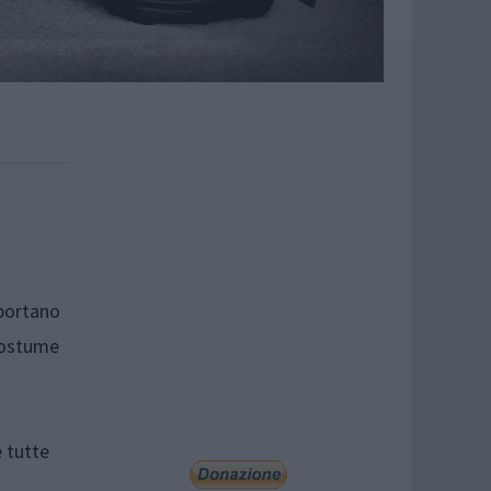
 portano
lcostume
 tutte