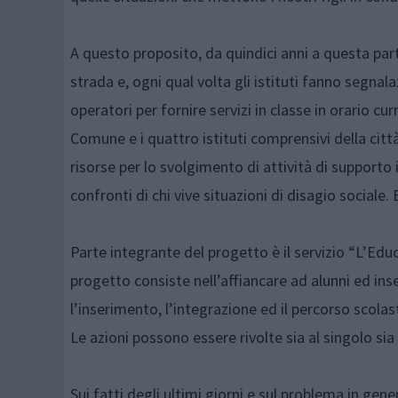
A questo proposito, da quindici anni a questa part
strada e, ogni qual volta gli istituti fanno segnala
operatori per fornire servizi in classe in orario cur
Comune e i quattro istituti comprensivi della cit
risorse per lo svolgimento di attività di supporto i
confronti di chi vive situazioni di disagio sociale.
Parte integrante del progetto è il servizio “L’Educ
progetto consiste nell’affiancare ad alunni ed ins
l’inserimento, l’integrazione ed il percorso scolast
Le azioni possono essere rivolte sia al singolo sia
Sui fatti degli ultimi giorni e sul problema in ge