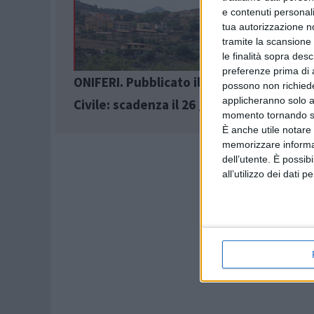
e contenuti personali
tua autorizzazione no
tramite la scansione 
le finalità sopra des
preferenze prima di 
ONIFERI. Pubblicato il bando per il Serviz
possono non richieder
applicheranno solo a
Civile: scadenza il 26 giugno
momento tornando su 
È anche utile notare
memorizzare informazi
dell’utente. È possib
all’utilizzo dei dati 