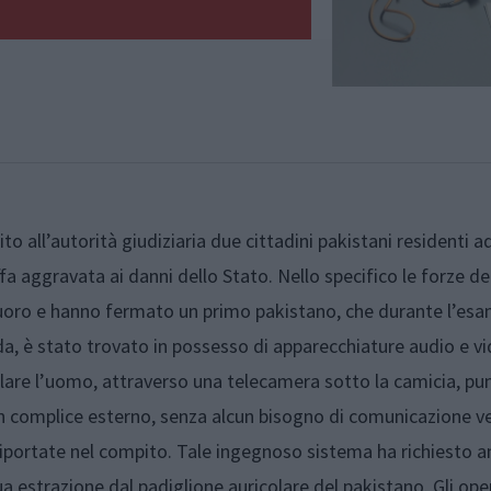
ito all’autorità giudiziaria due cittadini pakistani residenti a
ffa aggravata ai danni dello Stato. Nello specifico le forze del
Nuoro e hanno fermato un primo pakistano, che durante l’es
da, è stato trovato in possesso di apparecchiature audio e vi
olare l’uomo, attraverso una telecamera sotto la camicia, pu
 complice esterno, senza alcun bisogno di comunicazione ve
i riportate nel compito. Tale ingegnoso sistema ha richiesto 
ua estrazione dal padiglione auricolare del pakistano. Gli ope