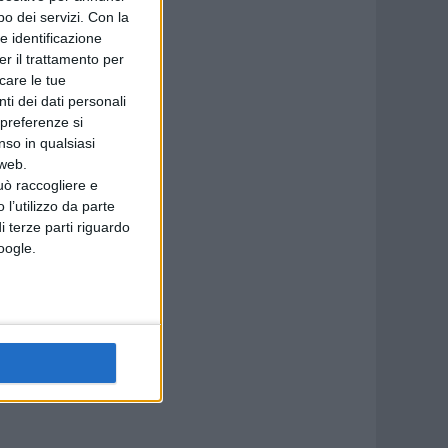
o dei servizi.
Con la
e identificazione
er il trattamento per
icare le tue
ti dei dati personali
i
 preferenze si
nso in qualsiasi
 web.
uò raccogliere e
 l’utilizzo da parte
i terze parti riguardo
Google.