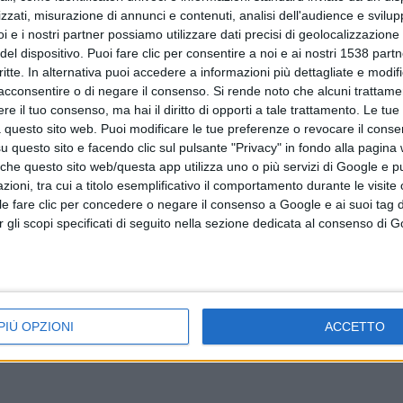
zzati, misurazione di annunci e contenuti, analisi dell'audience e svilupp
i e i nostri partner possiamo utilizzare dati precisi di geolocalizzazione 
del dispositivo. Puoi fare clic per consentire a noi e ai nostri 1538 partn
critte. In alternativa puoi accedere a informazioni più dettagliate e modif
acconsentire o di negare il consenso.
Si rende noto che alcuni trattamen
io
MAMOIADA. Guasto alla condotta: squadre d
e il tuo consenso, ma hai il diritto di opporti a tale trattamento. Le tue
 questo sito web. Puoi modificare le tue preferenze o revocare il conse
Abbanoa a lavoro
questo sito e facendo clic sul pulsante "Privacy" in fondo alla pagina
 che questo sito web/questa app utilizza uno o più servizi di Google e p
oni, tra cui a titolo esemplificativo il comportamento durante le visite o
ile fare clic per concedere o negare il consenso a Google e ai suoi tag d
per gli scopi specificati di seguito nella sezione dedicata al consenso di 
PIÙ OPZIONI
ACCETTO