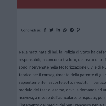
Condividi su:
Nella mattinata di ieri, la Polizia di Stato ha defer
responsabili, in concorso tra loro, del reato di tru
sono intervenute nella Motorizzazione Civile di 
teorico per il conseguimento della patente di gui
sapientemente nascoste sotto i vestiti. In partic
modulo del test di esame, dava le domande ad un
riceveva, a mezzo dell’auricolare, le risposte, po
l’intervento dei medici del San Francesco per la s