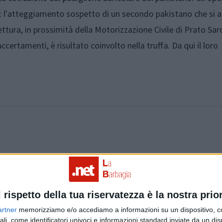
i: l'atteggiamento sospetto di un secondo pakistano che si a
tura, in prossimità della Motorizzazione Civile di Prato Sar
certamenti, è risultato coinvolto nella truffa. Da qui il loro
Articolo precedente
l rispetto della tua riservatezza è la nostra prior
artner
memorizziamo e/o accediamo a informazioni su un dispositivo, c
ali, come identificatori univoci e informazioni standard inviate da un di