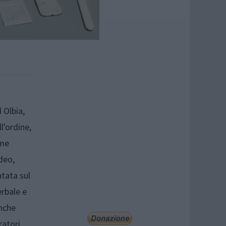
d Olbia,
l'ordine,
ame
deo,
ntata sul
rbale e
anche
ratori