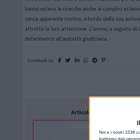
hanno esteso le ricerche anche ai complici estern
senza apparente motivo, a bordo della sua autovet
attratto la loro attenzione. L’uomo, a seguito di ac
deferimento all’autorità giudiziaria.
Condividi su:
Articolo successivo
I
Noi e i nostri 1538
p
trattiamo dati person