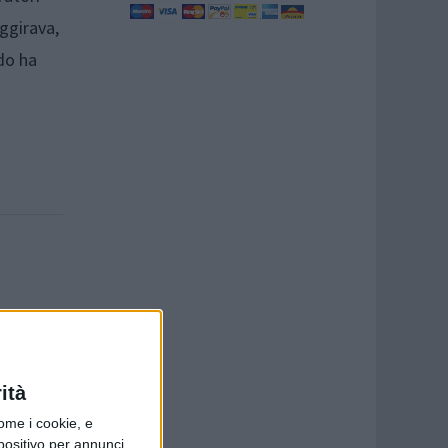
ggirava,
do ha
ità
ome i cookie, e
spositivo per annunci