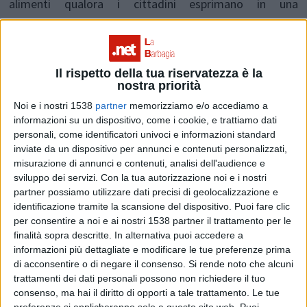
alimenti qualora i cittadini esprimano in una
consultazione parere favorevole in merito alla rilevanza
delle dicitura di origine ai fini di una scelta di acquisto
informata e consapevole.
Il rispetto della tua riservatezza è la
nostra priorità
Noi e i nostri 1538
partner
memorizziamo e/o accediamo a
“Il risultato del sondaggio, in linea con le nostre
informazioni su un dispositivo, come i cookie, e trattiamo dati
battaglie sindacali, è inequivocabile e non lascia spazio
personali, come identificatori univoci e informazioni standard
inviate da un dispositivo per annunci e contenuti personalizzati,
ad interpretazioni anche perchè arriva in un momento di
misurazione di annunci e contenuti, analisi dell'audience e
difficoltà economica - è il commento del presidente di
sviluppo dei servizi.
Con la tua autorizzazione noi e i nostri
partner possiamo utilizzare dati precisi di geolocalizzazione e
Coldiretti Sardegna Battista Cualbu che aggiunge –. Il
identificazione tramite la scansione del dispositivo. Puoi fare clic
fatto che il 96,5 per cento dei consumatori ritiene
per consentire a noi e ai nostri 1538 partner il trattamento per le
finalità sopra descritte. In alternativa puoi accedere a
necessario che l’origine debba essere scritta in modo
informazioni più dettagliate e modificare le tue preferenze prima
di acconsentire o di negare il consenso.
Si rende noto che alcuni
chiaro e leggibile nell’etichetta, diventa un impegno per
trattamenti dei dati personali possono non richiedere il tuo
le Istituzioni a introdurla dove ancora manca: dai
consenso, ma hai il diritto di opporti a tale trattamento. Le tue