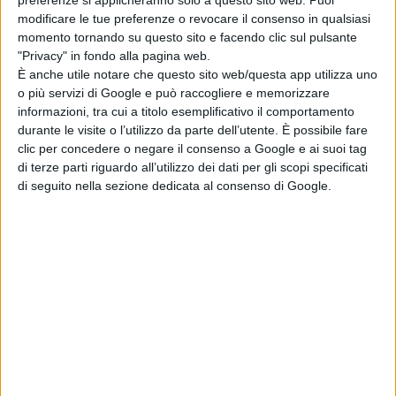
preferenze si applicheranno solo a questo sito web. Puoi
formaggi ai salumi, dalle conserve ai succhi di frutta
modificare le tue preferenze o revocare il consenso in qualsiasi
fino al latte a lunga conservazione”.
momento tornando su questo sito e facendo clic sul pulsante
"Privacy" in fondo alla pagina web.
È anche utile notare che questo sito web/questa app utilizza uno
Dalla consultazione emerge anche che per l’89 per cento
o più servizi di Google e può raccogliere e memorizzare
informazioni, tra cui a titolo esemplificativo il comportamento
dei consumatori la mancanza di etichettatura di origine
durante le visite o l’utilizzo da parte dell’utente. È possibile fare
possa essere ingannevole per i prodotti lattiero caseari,
clic per concedere o negare il consenso a Google e ai suoi tag
di terze parti riguardo all’utilizzo dei dati per gli scopi specificati
per l’87 per cento per le carni trasformate, per l’83 per
di seguito nella sezione dedicata al consenso di Google.
cento per la frutta e verdura trasformata, per l’81 per
cento per la pasta e per il 78 per cento per il latte a
lunga conservazione.
Inoltre per l'84 per cento dei consumatori è
fondamentale che nell’etichetta ci sia il luogo di
trasformazione.