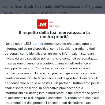
dall’Ufficio Studi Nazionale dell’Associazione Artigiana,
che ha analizzato i dati 2013 sul 2012.
“Questi numeri sottolineano la vivacità di un comparto
Il rispetto della tua riservatezza è la
che punta sull’eco-efficienza e sulle energie rinnovabili –
nostra priorità
sottolineano da Confartigianato Imprese Sardegna – e
Noi e i nostri 1538
partner
memorizziamo e/o accediamo a
informazioni su un dispositivo, come i cookie, e trattiamo dati
offrono grandi potenzialità di sviluppo alle piccole
personali, come identificatori univoci e informazioni standard
imprese, sia in termini di innovazione, sia per il
inviate da un dispositivo per annunci e contenuti personalizzati,
misurazione di annunci e contenuti, analisi dell'audience e
mantenimento dei posti di lavoro”.
sviluppo dei servizi.
Con la tua autorizzazione noi e i nostri
“Per proseguire la crescita di questo “sistema” –
partner possiamo utilizzare dati precisi di geolocalizzazione e
identificazione tramite la scansione del dispositivo. Puoi fare clic
proseguono gli artigiani – è necessario garantire
per consentire a noi e ai nostri 1538 partner il trattamento per le
maggiore stabilità al settore, anche mediante la
finalità sopra descritte. In alternativa puoi accedere a
informazioni più dettagliate e modificare le tue preferenze prima
rimodulazione degli incentivi con percentuali che
di acconsentire o di negare il consenso.
Si rende noto che alcuni
trattamenti dei dati personali possono non richiedere il tuo
dovrebbero variare in funzione dei risparmi energetici