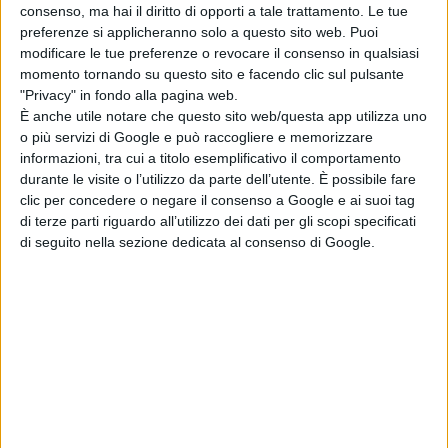
consenso, ma hai il diritto di opporti a tale trattamento. Le tue
effettivamente conseguibili dai singoli interventi”.
preferenze si applicheranno solo a questo sito web. Puoi
modificare le tue preferenze o revocare il consenso in qualsiasi
momento tornando su questo sito e facendo clic sul pulsante
Le imprese (analisi 2013 su 2012)
"Privacy" in fondo alla pagina web.
È anche utile notare che questo sito web/questa app utilizza uno
A livello provinciale quasi tutte le province hanno visto la
o più servizi di Google e può raccogliere e memorizzare
crescita di questa tipologia di imprese. Exploit di Nuoro
informazioni, tra cui a titolo esemplificativo il comportamento
durante le visite o l’utilizzo da parte dell’utente. È possibile fare
che registra un +3% (361 imprese interessate), seguita
clic per concedere o negare il consenso a Google e ai suoi tag
da Sassari con +1,6% (875 imprese), Oristano 1,4% (222
di terze parti riguardo all’utilizzo dei dati per gli scopi specificati
di seguito nella sezione dedicata al consenso di Google.
aziende) mentre l’unica a perdere è stata Cagliari: -0,1%
(1.204 imprese).
Gli impianti fotovoltaici e l’energia prodotta (2012
su 2011)
Tra vecchie e nuove province, Oristano vede crescere il
numero degli impianti del 73,5%, seguita da Olbia-