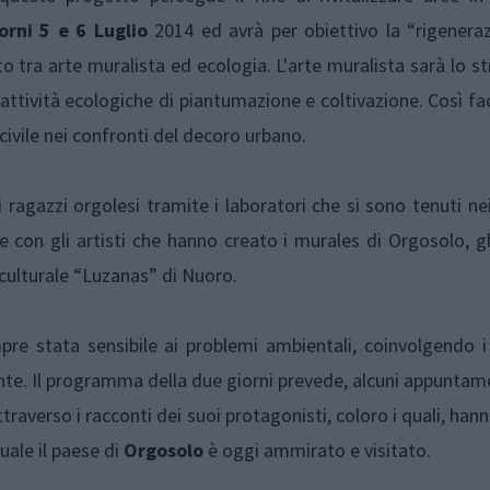
orni 5 e 6 Luglio
2014 ed avrà per obiettivo la “rigenera
o tra arte muralista ed ecologia. L'arte muralista sarà lo 
e attività ecologiche di piantumazione e coltivazione. Così fa
civile nei confronti del decoro urbano.
 ragazzi orgolesi tramite i laboratori che si sono tenuti ne
 con gli artisti che hanno creato i murales di Orgosolo, gl
 culturale “Luzanas” di Nuoro.
empre stata sensibile ai problemi ambientali, coinvolgendo 
iente. Il programma della due giorni prevede, alcuni appuntame
traverso i racconti dei suoi protagonisti, coloro i quali, han
uale il paese di
Orgosolo
è oggi ammirato e visitato.