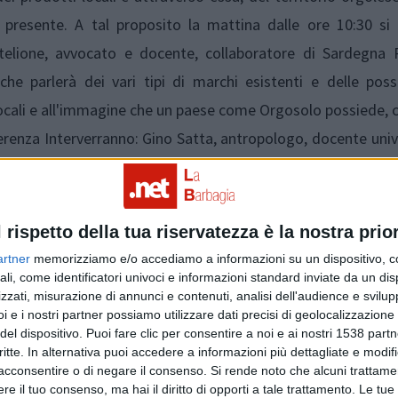
 presente. A tal proposito la mattina dalle ore 10:30 si 
lione, avvocato e docente, collaboratore di Sardegna R
he parlerà dei vari tipi di marchi esistenti e delle possi
locali e all'immagine che un paese come Orgosolo possiede, 
nferenza Interverranno: Gino Satta, antropologo, docente univ
Turisti a Orgosolo. La Sardegna pastorale come attrazione tu
anno poi organizzate nelle giornate del 5 e 6 Luglio, del
e e a titolo gratuito, per quanti vogliano scoprire la be
l rispetto della tua riservatezza è la nostra prior
 storia e i vari aneddoti nascosti dietro essa. Sarà l'occasio
artner
memorizziamo e/o accediamo a informazioni su un dispositivo, c
rofessionali delle quali Orgosolo è attualmente sprovvi
ali, come identificatori univoci e informazioni standard inviate da un di
zzati, misurazione di annunci e contenuti, analisi dell'audience e svilupp
dando loro le informazioni necessarie per capire la cultura e 
i e i nostri partner possiamo utilizzare dati precisi di geolocalizzazione 
del dispositivo. Puoi fare clic per consentire a noi e ai nostri 1538 partn
critte. In alternativa puoi accedere a informazioni più dettagliate e modif
acconsentire o di negare il consenso.
Si rende noto che alcuni trattamen
e il tuo consenso, ma hai il diritto di opporti a tale trattamento. Le tue
zione: