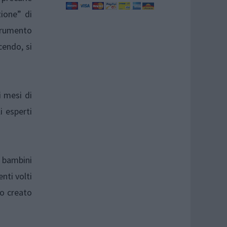
zione” di
strumento
cendo, si
i mesi di
i esperti
i bambini
nti volti
no creato