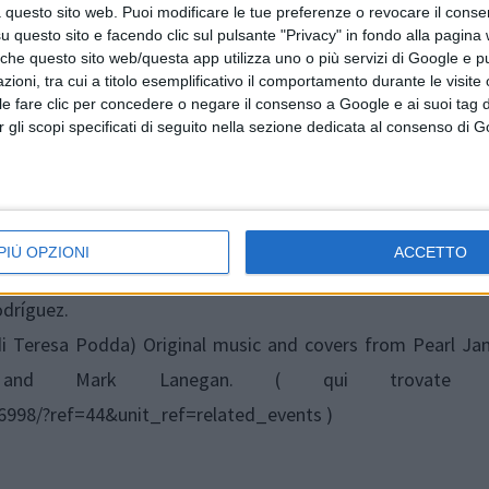
 questo sito web. Puoi modificare le tue preferenze o revocare il conse
questo sito e facendo clic sul pulsante "Privacy" in fondo alla pagina
 che questo sito web/questa app utilizza uno o più servizi di Google e p
oni, tra cui a titolo esemplificativo il comportamento durante le visite o
caduti sul lavoro" (via Nuoro)
ile fare clic per concedere o negare il consenso a Google e ai suoi tag d
per gli scopi specificati di seguito nella sezione dedicata al consenso di 
turale nel sud - l'esperienza del gruppo teatrale anarchico D
o storico, sociale e culturale. Il muralismo orgolese racco
PIÙ OPZIONI
ACCETTO
ono: i muralisti di Orgosolo, Stefania Sinigaglia (gruppo 
dríguez.
i di Teresa Podda) Original music and covers from Pearl J
n and Mark Lanegan. ( qui trovate l'
998/?ref=44&unit_ref=related_events )