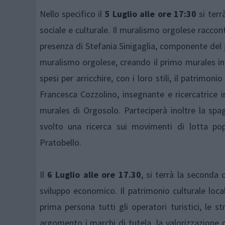
Nello specifico il
5 Luglio alle ore 17:30
si ter
sociale e culturale. Il muralismo orgolese raccont
presenza di Stefania Sinigaglia, componente del 
muralismo orgolese, creando il primo murales in 
spesi per arricchire, con i loro stili, il patrimon
Francesca Cozzolino, insegnante e ricercatrice in
murales di Orgosolo. Parteciperà inoltre la sp
svolto una ricerca sui movimenti di lotta po
Pratobello.
Il
6 Luglio alle ore 17.30
, si terrà la seconda 
sviluppo economico. Il patrimonio culturale loca
prima persona tutti gli operatori turistici, le s
argomento i marchi di tutela, la valorizzazione d