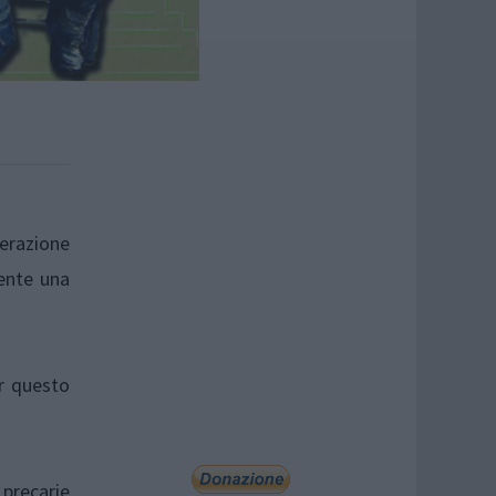
nerazione
mente una
er questo
 precarie