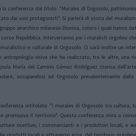
rà la conferenza dal titolo: "Murales di Orgosolo, patrimonio
ato dai suoi protagonisti". Si parlerà di storia del muralism
gruppo anarchico milanese Dioniso, coloro i quali hanno dat
corso Repubblica. Interverranno poi i muralisti orgolesi ch
io muralistico e culturale di Orgosolo. Ci sarà inoltre un inte
 antropologia visiva che ha realizzato, tra le altre, una ri
agnola María del Camino Gómez Rodríguez storica dell'arte
polare, occupandosi ad Orgosolo prevalentemente della 
conferenza intitolata: "I murales di Orgosolo tra cultura, 
le promuove il territorio". Questa conferenza mira a coinv
trutture ricettive, i commercianti e i produttori locali, e 
ei prodotti locali e attraverso essa, del territorio orgoles