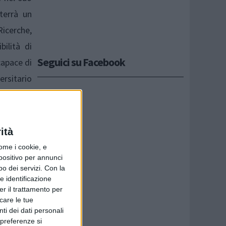
terrà un
icerche,
bilità di
Seguici su Facebook
capace di
ersitario
ristica”,
le visite
llezza e
ità
ne ideale
ome i cookie, e
sta, che
spositivo per annunci
o dei servizi.
Con la
la storia
e identificazione
er il trattamento per
icare le tue
ti dei dati personali
 preferenze si