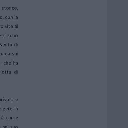
 storico,
o, con la
o vita al
e si sono
rvento di
cerca sui
, che ha
lotta di
turismo e
olgere in
avrà come
e nel suo