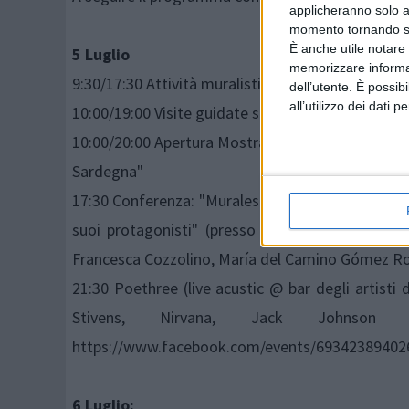
applicheranno solo a
momento tornando su 
È anche utile notare
5 Luglio
memorizzare informazi
9:30/17:30 Attività muralistica presso "gradinata 
dell’utente. È possib
all’utilizzo dei dati 
10:00/19:00 Visite guidate sui murales
10:00/20:00 Apertura Mostra "1969: intervento cul
Sardegna"
17:30 Conferenza: "Murales di Orgosolo, patrimoni
suoi protagonisti" (presso Via Nuoro) Interveng
Francesca Cozzolino, María del Camino Gómez Ro
21:30 Poethree (live acustic @ bar degli artist
Stivens, Nirvana, Jack Johnso
https://www.facebook.com/events/693423894026
6 Luglio: