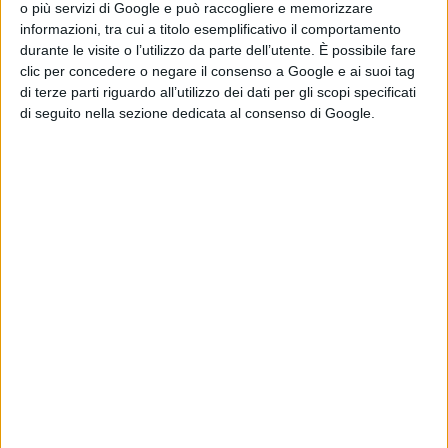
o più servizi di Google e può raccogliere e memorizzare
segnale di responsabilità. Il percorso da me seguito
informazioni, tra cui a titolo esemplificativo il comportamento
durante le visite o l’utilizzo da parte dell’utente. È possibile fare
aderisce in modo fermo e deciso alla linea tracciata dal
clic per concedere o negare il consenso a Google e ai suoi tag
Segretario Regionale e dalle diverse sensibilità in
di terze parti riguardo all’utilizzo dei dati per gli scopi specificati
di seguito nella sezione dedicata al consenso di Google.
ambito regionale, dove si è attivato un percorso di
coesione per giungere ad una gestione unitaria del
Partito, degna di emulazione. Non sono disposto a
trasformismi dell'ultimo momento, né a maggioranze
variabili, né ad iniziative unilaterali in quanto l'unica
soluzione possibile è un accordo unitario, non vedo altre
possibilità. Faccio dunque appello a tutte le componenti
del Pd affinchè si adoperino perchè si possa trovare
definitivamente un'intesa unitaria. Ribadisco se c'è
l'accordo c'è Arghittu, se non c'è l'accordo non ci sarà
Arghittu.