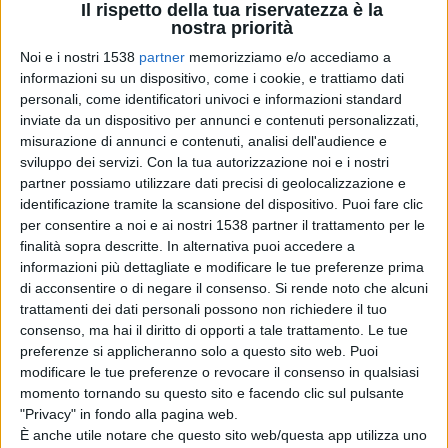
Il rispetto della tua riservatezza è la
devono affrontare, quotidianamente, e non ha dunque
nostra priorità
senso che le nostre energie, intendo quelle di tutti i
Noi e i nostri 1538
partner
memorizziamo e/o accediamo a
informazioni su un dispositivo, come i cookie, e trattiamo dati
componenti del nostro partito, si disperdano in una
personali, come identificatori univoci e informazioni standard
diatriba anacronistica. Si può costruire, ed io ci credo, un
inviate da un dispositivo per annunci e contenuti personalizzati,
misurazione di annunci e contenuti, analisi dell'audience e
Nuovo PD in Provincia che superi le correnti e che dia
sviluppo dei servizi.
Con la tua autorizzazione noi e i nostri
partner possiamo utilizzare dati precisi di geolocalizzazione e
ascolto a tutte le sensibilità del Partito; lo chiedono i
identificazione tramite la scansione del dispositivo. Puoi fare clic
cittadini che vorrebbero archiviata la stagione
per consentire a noi e ai nostri 1538 partner il trattamento per le
finalità sopra descritte. In alternativa puoi accedere a
congressuale iniziata a Settembre. Non ci sono, al
informazioni più dettagliate e modificare le tue preferenze prima
momento, le premesse di un accordo che risulta
di acconsentire o di negare il consenso.
Si rende noto che alcuni
trattamenti dei dati personali possono non richiedere il tuo
imprescindibile ed essenziale per liberare le energie
consenso, ma hai il diritto di opporti a tale trattamento. Le tue
migliori,programmi di governo per Nuoro e per i suoi
preferenze si applicheranno solo a questo sito web. Puoi
modificare le tue preferenze o revocare il consenso in qualsiasi
cittadini e per gli altri 27 comuni che andranno al voto,
momento tornando su questo sito e facendo clic sul pulsante
costruire scelte condivise con gli altri partiti della
"Privacy" in fondo alla pagina web.
È anche utile notare che questo sito web/questa app utilizza uno
coalizione di centrosinistra che attendono un nostro