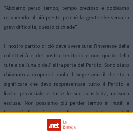
“Abbiamo perso tempo, tempo prezioso e dobbiamo
recuperarlo al più presto perchè la gente che versa in
gravi difficoltà, questo ci chiede”.
Il nostro partito di ciò deve avere cura: l'interesse della
collettività e del nostro territorio e non quello della
tutela dell'una o dell' altra parte del Partito. Sono stato
chiamato a ricoprire il ruolo di Segretario: il che sta a
significare che devo rappresentare tutto il Partito a
livello provinciale e tutte le sue sensibilità, nessuna
esclusa. Non possiamo più perder tempo in inutili e
laceranti divisioni che ci allontanano dalla cura dell'
interesse preminente della collettività. I cittadini
vorrebbero avere risposte concrete sui problemi che