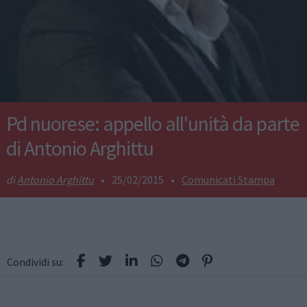
Pd nuorese: appello all'unità da parte
di Antonio Arghittu
Antonio Arghittu
•
25/02/2015
•
Comunicati Stampa
Condividi su: