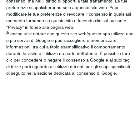
consenso, ma hai il diritto di opporti a tale trattamento. Le tue
preferenze si applicheranno solo a questo sito web. Puoi
soglia di rischio (CSR) che vanno ad impattare anche sui
modificare le tue preferenze o revocare il consenso in qualsiasi
territori circostanti; le popolazioni comprese nei siti
momento tornando su questo sito e facendo clic sul pulsante
"Privacy" in fondo alla pagina web.
sono esposte a queste sostanze per inalazione o
È anche utile notare che questo sito web/questa app utilizza uno
ingestione.
o più servizi di Google e può raccogliere e memorizzare
informazioni, tra cui a titolo esemplificativo il comportamento
durante le visite o l’utilizzo da parte dell’utente. È possibile fare
Attraverso la
biomagnificazione
, queste sostanze
clic per concedere o negare il consenso a Google e ai suoi tag
di terze parti riguardo all’utilizzo dei dati per gli scopi specificati
tossico- nocive entrano nelle catene biologiche e
di seguito nella sezione dedicata al consenso di Google.
alimentari, con effetti in un’area ben più vasta rispetto
all’estensione del locus di maggiore inquinamento. Va
da sé che, da un punto di vista epidemiologico, ciò
determina una sottostima del danno sanitario perché si
sommano i dati di morbilità e mortalità di gruppi di
persone molto esposte e di quelle meno esposte.
Nonostante tutto, il dato aggregato per tutti i SIN