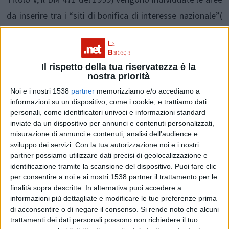
da inserire tra i “siti di bonifica di interesse nazionale”(
in acronimo SIN) sulla base di criteri di ordine sanitario,
ambientale e sociale; viene inserito in un SIN un sito nel
quale i valori delle concentrazioni soglia di rischio (CSR),
Il rispetto della tua riservatezza è la
nostra priorità
determinati con l’applicazione della procedura di analisi
Noi e i nostri 1538
partner
memorizziamo e/o accediamo a
di rischio di cui all’allegato 1, alla parte quarta del
informazioni su un dispositivo, come i cookie, e trattiamo dati
presente decreto, sulla base dei risultati del piano di
personali, come identificatori univoci e informazioni standard
inviate da un dispositivo per annunci e contenuti personalizzati,
caratterizzazione, risultano superati.
misurazione di annunci e contenuti, analisi dell'audience e
sviluppo dei servizi.
Con la tua autorizzazione noi e i nostri
partner possiamo utilizzare dati precisi di geolocalizzazione e
L’estensione di 445,500 ettari in Sardegna, come nel
identificazione tramite la scansione del dispositivo. Puoi fare clic
per consentire a noi e ai nostri 1538 partner il trattamento per le
resto della penisola, corrisponde all’estensione dei
finalità sopra descritte. In alternativa puoi accedere a
territori comunali compresi nel SIN nei quali si segnala la
informazioni più dettagliate e modificare le tue preferenze prima
di acconsentire o di negare il consenso.
Si rende noto che alcuni
presenza di aree fortemente inquinate per la presenza
trattamenti dei dati personali possono non richiedere il tuo
di sostanze tossico-nocive con elevate concentrazioni di