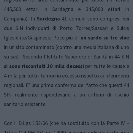
445,500 ettari in Sardegna e 345,000 ettari in
Campania). In
Sardegna
41 comuni sono compresi nei
due SIN individuati di Porto Torres/Sassari e Sulcis
Iglesiente/Guspinese. Poco più di
un sardo su tre vive
in un sito contaminato (contro una media italiana di uno
su sei). Secondo l’Istituto Superiore di Sanità in 44 SIN
si sono riscontati 10 mila decessi
per tutte le cause e
4 mila per tutti i tumori in eccesso rispetto ai riferimenti
regionali. E' una prima conferma del fatto che questi 44
SIN realmente rispondevano a un criterio di rischio
sanitario esistente.
Con il D.Lgs 152/06 (che ha sostituito con la Parte IV –
Titolo V, il DM 471 del 1999) vengono individuate le aree