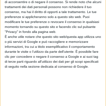
di acconsentire o di negare il consenso.
Si rende noto che alcuni
particolare attenzione la indicazione degli attori e dei
trattamenti dei dati personali possono non richiedere il tuo
consenso, ma hai il diritto di opporti a tale trattamento. Le tue
soggetti pubblici e privati da coinvolgere nel processo di
preferenze si applicheranno solo a questo sito web. Puoi
sviluppo, motivandone il ruolo e l’importanza.
modificare le tue preferenze o revocare il consenso in qualsiasi
momento tornando su questo sito e facendo clic sul pulsante
"Privacy" in fondo alla pagina web.
Il bando è riservato ai giovani sardi, universitari e
È anche utile notare che questo sito web/questa app utilizza uno
o più servizi di Google e può raccogliere e memorizzare
laureati che non abbiano superato il 35° anno di età e
informazioni, tra cui a titolo esemplificativo il comportamento
che non abbiano contratti a tempo indeterminato con
durante le visite o l’utilizzo da parte dell’utente. È possibile fare
clic per concedere o negare il consenso a Google e ai suoi tag
pubbliche amministrazioni, Enti di ricerca e/o Università.
di terze parti riguardo all’utilizzo dei dati per gli scopi specificati
di seguito nella sezione dedicata al consenso di Google.
In questa edizione sono previste due differenti
categorie:
* Junior - Possono partecipare a questa categoria i
giovani sardi laureati (laurea triennale) e non ancora
laureati ma comunque regolarmente iscritti ad una