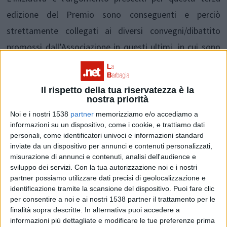
edizione del Premio sono conseguenti e perciò
strettamente collegati ai diversi convegni/dibattito
promossi dall’Associazione in questi ultimi, in cui sono
stati affrontati e sviluppati a fondo i temi dell’ambiente
e del paesaggio, ritenendo che la loro tutela e
Il rispetto della tua riservatezza è la
valorizzazione costituiscano gli elementi imprescindibili
nostra priorità
per lo sviluppo sostenibile di una società evoluta.
Noi e i nostri 1538
partner
memorizziamo e/o accediamo a
informazioni su un dispositivo, come i cookie, e trattiamo dati
personali, come identificatori univoci e informazioni standard
L’obiettivo dell’associazione è di stimolare i giovani
inviate da un dispositivo per annunci e contenuti personalizzati,
misurazione di annunci e contenuti, analisi dell'audience e
sardi a riflettere sull’importanza di queste
sviluppo dei servizi.
Con la tua autorizzazione noi e i nostri
problematiche e sulla individuazione degli strumenti
partner possiamo utilizzare dati precisi di geolocalizzazione e
identificazione tramite la scansione del dispositivo. Puoi fare clic
(organizzativi e legislativi) che ci permettano di
per consentire a noi e ai nostri 1538 partner il trattamento per le
ripensare e costruire un nuovo modello di sviluppo per le
finalità sopra descritte. In alternativa puoi accedere a
informazioni più dettagliate e modificare le tue preferenze prima
aree interne della Sardegna. In questo quadro assume