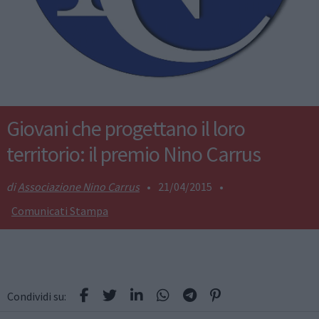
Giovani che progettano il loro
territorio: il premio Nino Carrus
Associazione Nino Carrus
•
21/04/2015
•
Comunicati Stampa
Condividi su: