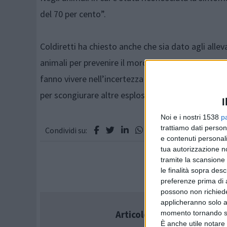
del 70 per cento”.
Coldiretti ha chiesto anche che sia dato agli alle
animali per prevenire il mordo. Inoltre visto il rap
fanno vivere nell’incertezza gli allevatori, è sta
per scongiurare altre esplosioni.
I
Noi e i nostri 1538
p
trattiamo dati person
Condividi su:
e contenuti personali
tua autorizzazione no
tramite la scansione 
le finalità sopra des
preferenze prima di 
possono non richieder
applicheranno solo a
Articolo successivo
momento tornando su 
È anche utile notare