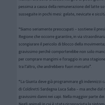
pessima a causa della remunerazione del latte sott
susseguite in pochi mesi: gelate, nevicate e siccit
“Siamo seriamente preoccupati – sostiene il presi
Regione che occorre garantire, in via straordinaria
scongiurare il pericolo di blocco della movimentaz
gravissimo perché comporterebbe non solo mancat
per comprare mangimi e foraggio in una stagione in c
tra l’altro, che andrebbero fuori mercato”.
“La Giunta deve già programmare gli indennizzi cau
di Coldiretti Sardegna Luca Saba – ma anche dal 
gravissimi danni nei capi. Nella maggior parte 
Negli animali in cui è stata riconosciuta la sintoma