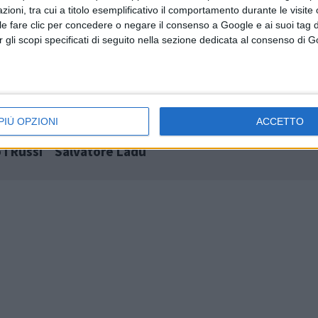
oni, tra cui a titolo esemplificativo il comportamento durante le visite o
ile fare clic per concedere o negare il consenso a Google e ai suoi tag d
per gli scopi specificati di seguito nella sezione dedicata al consenso di 
PIÙ OPZIONI
ACCETTO
tte
OLZAI. Il Consiglio Regionale ha commemor
 i Russi
Salvatore Ladu