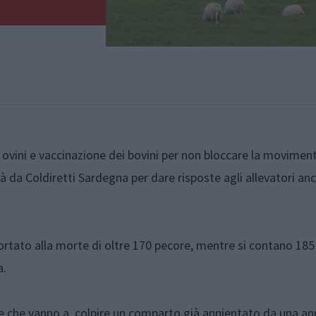
 ovini e vaccinazione dei bovini per non bloccare la movimen
tà da Coldiretti Sardegna per dare risposte agli allevatori an
ortato alla morte di oltre 170 pecore, mentre si contano 185
a.
i e che vanno a colpire un comparto già annientato da una a