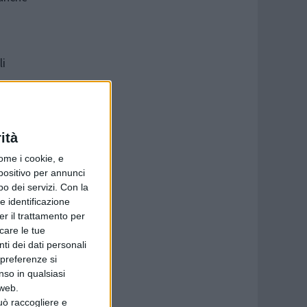
li
ni, che
evatori
ità
ome i cookie, e
spositivo per annunci
o dei servizi.
Con la
e identificazione
er il trattamento per
icare le tue
ti dei dati personali
 preferenze si
nso in qualsiasi
 web.
uò raccogliere e