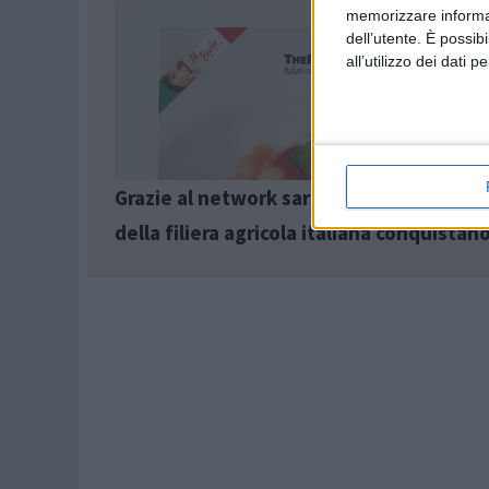
memorizzare informazi
dell’utente. È possib
all’utilizzo dei dati 
Grazie al network sardo Greentur le rice
della filiera agricola italiana conquistano