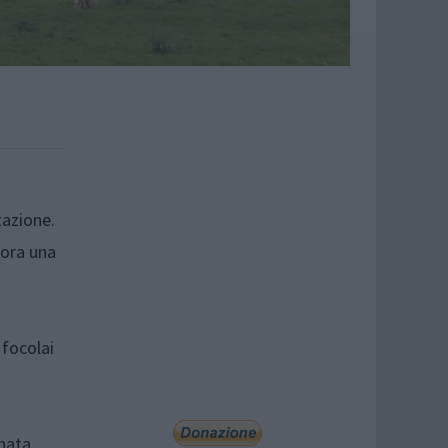
tazione.
cora una
 focolai
nnata