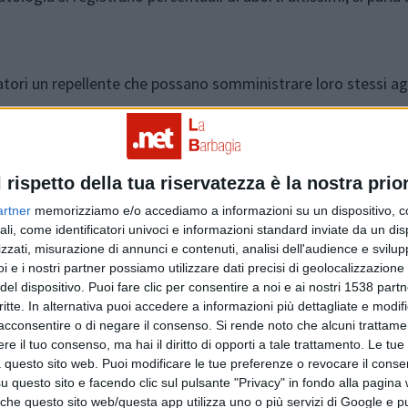
vatori un repellente che possano somministrare loro stessi ag
ido diffondersi e le diverse epidemie scoppiate negli ultimi an
to chiesto anche un monitoraggio continuo e costante degli all
l rispetto della tua riservatezza è la nostra prior
artner
memorizziamo e/o accediamo a informazioni su un dispositivo, c
ali, come identificatori univoci e informazioni standard inviate da un di
zzati, misurazione di annunci e contenuti, analisi dell'audience e svilupp
i e i nostri partner possiamo utilizzare dati precisi di geolocalizzazione 
del dispositivo. Puoi fare clic per consentire a noi e ai nostri 1538 partn
critte. In alternativa puoi accedere a informazioni più dettagliate e modif
acconsentire o di negare il consenso.
Si rende noto che alcuni trattamen
e il tuo consenso, ma hai il diritto di opporti a tale trattamento. Le tue
 questo sito web. Puoi modificare le tue preferenze o revocare il conse
questo sito e facendo clic sul pulsante "Privacy" in fondo alla pagina
Articolo precedente
 che questo sito web/questa app utilizza uno o più servizi di Google e p