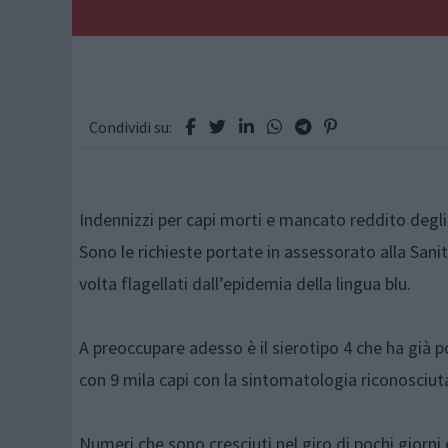
Condividi su:
Indennizzi per capi morti e mancato reddito degli
Sono le richieste portate in assessorato alla Sani
volta flagellati dall’epidemia della lingua blu.
A preoccupare adesso è il sierotipo 4 che ha già p
con 9 mila capi con la sintomatologia riconosciut
Numeri che sono cresciuti nel giro di pochi giorn