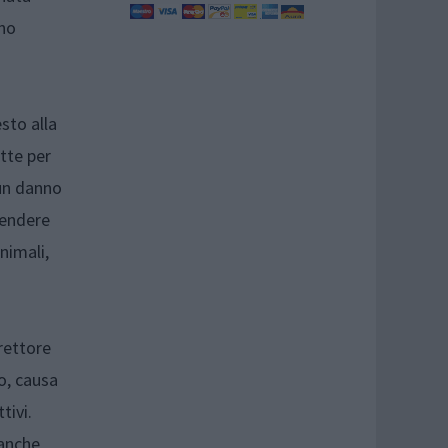
ono
sto alla
ette per
 un danno
pendere
nimali,
rettore
o, causa
tivi.
 anche