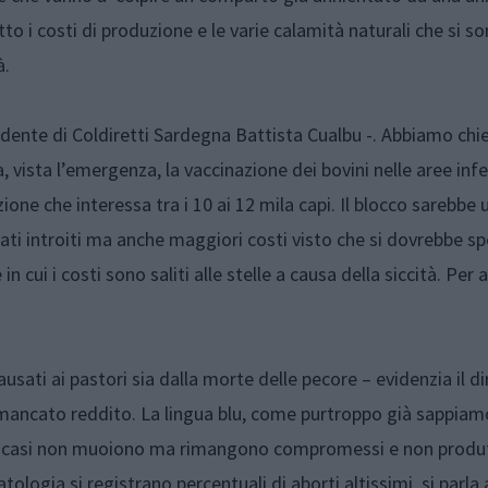
o i costi di produzione e le varie calamità naturali che si s
à.
dente di Coldiretti Sardegna Battista Cualbu -. Abbiamo chie
, vista l’emergenza, la vaccinazione dei bovini nelle aree inf
ione che interessa tra i 10 ai 12 mila capi. Il blocco sarebbe
i introiti ma anche maggiori costi visto che si dovrebbe s
ui i costi sono saliti alle stelle a causa della siccità. Per a
sati ai pastori sia dalla morte delle pecore – evidenzia il di
mancato reddito. La lingua blu, come purtroppo già sappiam
dei casi non muoiono ma rimangono compromessi e non produt
tologia si registrano percentuali di aborti altissimi, si parla