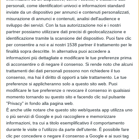
appena pubblicato il bando sul Microcredito, dove viene
personali, come identificatori univoci e informazioni standard
erogato un finanziamento dai 5.000 ai 25.000 euro e
inviate da un dispositivo per annunci e contenuti personalizzati,
misurazione di annunci e contenuti, analisi dell'audience e
quindi si apre una grande occasione per veder
sviluppo dei servizi.
Con la tua autorizzazione noi e i nostri
supportati i percorsi di inizio attività da questo
partner possiamo utilizzare dati precisi di geolocalizzazione e
identificazione tramite la scansione del dispositivo. Puoi fare clic
importante strumento finanziario regionale.
per consentire a noi e ai nostri 1538 partner il trattamento per le
finalità sopra descritte. In alternativa puoi accedere a
informazioni più dettagliate e modificare le tue preferenze prima
Il corso della durata di 120 ore inizierà ai primi di
di acconsentire o di negare il consenso.
Si rende noto che alcuni
trattamenti dei dati personali possono non richiedere il tuo
gennaio.
consenso, ma hai il diritto di opporti a tale trattamento. Le tue
preferenze si applicheranno solo a questo sito web. Puoi
modificare le tue preferenze o revocare il consenso in qualsiasi
I corsi si terranno a Nuoro, Macomer e Tortolì.
momento tornando su questo sito e facendo clic sul pulsante
"Privacy" in fondo alla pagina web.
È anche utile notare che questo sito web/questa app utilizza uno
Per informazioni 0784 30470 nuoro@confcommercio.it
o più servizi di Google e può raccogliere e memorizzare
informazioni, tra cui a titolo esemplificativo il comportamento
durante le visite o l’utilizzo da parte dell’utente. È possibile fare
clic per concedere o negare il consenso a Google e ai suoi tag