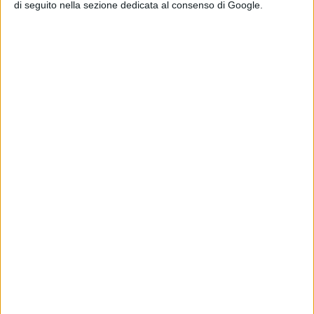
di seguito nella sezione dedicata al consenso di Google.
Articolo successivo
NUORO. Presentazione di "La grammatica di
Febrés"