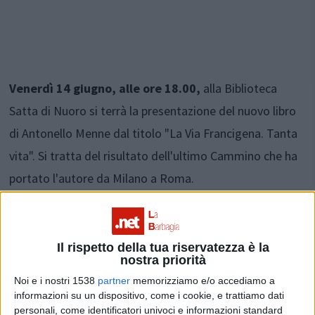
Venerdì 14 giugno, alle ore 18.00,
alla Biblioteca
Satta di Nuoro si terrà la presentazione del nuovo libro
di Antonello Menne dal titolo "La Via Francigena. Tanta
vita". Si tratta del risultato dell'ultimo Cammino che ha
portato l'autore da Milano a Roma.
L'autore rivive il "Cammino" mettendolo in relazione con
le vicende della vita reale e sottolineando come
Il rispetto della tua riservatezza è la
nostra priorità
quell'esperienza fortifichi e arricchisca anche le giornate
Noi e i nostri 1538
partner
memorizziamo e/o accediamo a
fatte di mille scadenze lavorative.
informazioni su un dispositivo, come i cookie, e trattiamo dati
personali, come identificatori univoci e informazioni standard