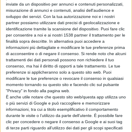
inviate da un dispositivo per annunci e contenuti personalizzati,
misurazione di annunci e contenuti, analisi dell'audience e
sviluppo dei servizi.
Con la tua autorizzazione noi e i nostri
"
Il Cammino ti regala energia e ti apre alla vita, ti fa
partner possiamo utilizzare dati precisi di geolocalizzazione e
sopportare la sofferenza perché ti sentì un uomo vero, e
identificazione tramite la scansione del dispositivo. Puoi fare clic
per consentire a noi e ai nostri 1538 partner il trattamento per le
un uomo vero non piange mai e non dice che una parte
finalità sopra descritte. In alternativa puoi accedere a
del suo male".
informazioni più dettagliate e modificare le tue preferenze prima
di acconsentire o di negare il consenso.
Si rende noto che alcuni
trattamenti dei dati personali possono non richiedere il tuo
consenso, ma hai il diritto di opporti a tale trattamento. Le tue
preferenze si applicheranno solo a questo sito web. Puoi
Appuntamento, dunque, venerdì 14 giugno alle 18.00 a
modificare le tue preferenze o revocare il consenso in qualsiasi
Nuoro.
momento tornando su questo sito e facendo clic sul pulsante
"Privacy" in fondo alla pagina web.
È anche utile notare che questo sito web/questa app utilizza uno
o più servizi di Google e può raccogliere e memorizzare
Condividi su:
informazioni, tra cui a titolo esemplificativo il comportamento
durante le visite o l’utilizzo da parte dell’utente. È possibile fare
clic per concedere o negare il consenso a Google e ai suoi tag
di terze parti riguardo all’utilizzo dei dati per gli scopi specificati