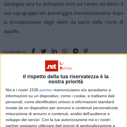
Sardegna vera ha anticipato tutti sul tempo ed eletto il
suo capogruppo ieri pomeriggio immediatamente dopo
la proclamazione degli eletti da parte della Corte di
appello.
Condividi su:
ARGOMENTI:
Consiglio regionale
Efisio Arbau
La Base
Il rispetto della tua riservatezza è la
nostra priorità
Sardegna vera
Noi e i nostri 1538
partner
memorizziamo e/o accediamo a
informazioni su un dispositivo, come i cookie, e trattiamo dati
personali, come identificatori univoci e informazioni standard
inviate da un dispositivo per annunci e contenuti personalizzati,
misurazione di annunci e contenuti, analisi dell'audience e
sviluppo dei servizi.
Con la tua autorizzazione noi e i nostri
partner possiamo utilizzare dati precisi di geolocalizzazione e