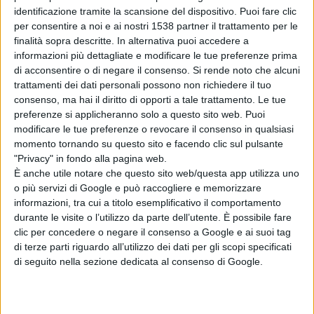
identificazione tramite la scansione del dispositivo. Puoi fare clic
per consentire a noi e ai nostri 1538 partner il trattamento per le
Articolo successivo
finalità sopra descritte. In alternativa puoi accedere a
informazioni più dettagliate e modificare le tue preferenze prima
di acconsentire o di negare il consenso.
Si rende noto che alcuni
trattamenti dei dati personali possono non richiedere il tuo
consenso, ma hai il diritto di opporti a tale trattamento. Le tue
preferenze si applicheranno solo a questo sito web. Puoi
modificare le tue preferenze o revocare il consenso in qualsiasi
momento tornando su questo sito e facendo clic sul pulsante
"Privacy" in fondo alla pagina web.
È anche utile notare che questo sito web/questa app utilizza uno
o più servizi di Google e può raccogliere e memorizzare
informazioni, tra cui a titolo esemplificativo il comportamento
Oniferi. La pentolaccia a cavallo negli scatti di
durante le visite o l’utilizzo da parte dell’utente. È possibile fare
clic per concedere o negare il consenso a Google e ai suoi tag
Pietro Murgia
di terze parti riguardo all’utilizzo dei dati per gli scopi specificati
di seguito nella sezione dedicata al consenso di Google.
Articolo precedente