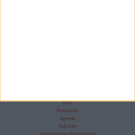
Seguici su Facebook
Mappa del sito
News
Focus
Foto
Redazione
Agenda
Rubriche
Informazione Pubblicitaria