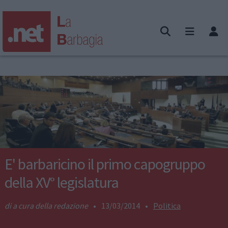
E' barbaricino il primo capogruppo
della XV° legislatura
a cura della redazione
•
13/03/2014
•
Politica