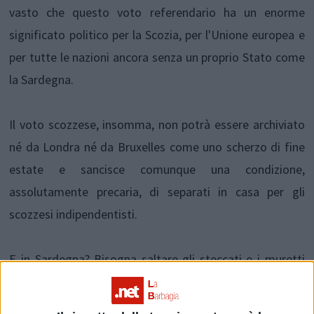
vasto che questo voto referendario ha un enorme
significato politico per la Scozia, per l'Unione europea e
per tutte le nazioni ancora senza un proprio Stato come
la Sardegna.
Il voto scozzese, insomma, non potrà essere archiviato
né da Londra né da Bruxelles come uno scherzo di fine
estate e sancisce comunque una condizione,
assolutamente precaria, di separati in casa per gli
scozzesi indipendentisti.
E in Sardegna? Bisogna saltare gli steccati e i muretti
sardi, iniziare a parlarsi tra pari e tra uguali, coltivare la
cultura del dialogo e dell'ascolto reciproco con i