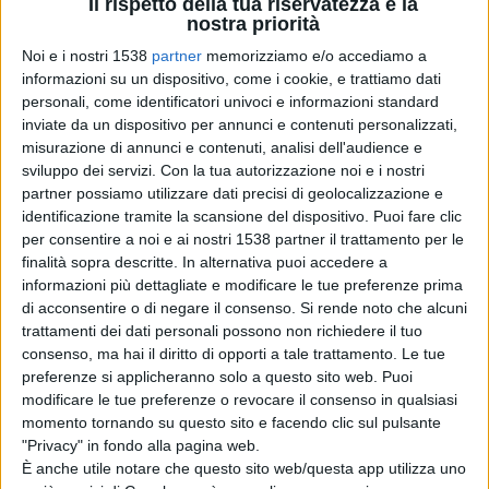
Il rispetto della tua riservatezza è la
movimenti e i partiti identitari come la Base. E'
nostra priorità
necessario individuare un filo comune, un denominatore
Noi e i nostri 1538
partner
memorizziamo e/o accediamo a
informazioni su un dispositivo, come i cookie, e trattiamo dati
collettivo e costruire così il fronte culturale e sociale
personali, come identificatori univoci e informazioni standard
dell'autodeterminazione. Chi ci sta ci sta e chi non ci
inviate da un dispositivo per annunci e contenuti personalizzati,
misurazione di annunci e contenuti, analisi dell'audience e
vuole stare si esclude da solo: sono convinto che il
sviluppo dei servizi.
Con la tua autorizzazione noi e i nostri
popolo sardo, che oggi soffre come non mai per le
partner possiamo utilizzare dati precisi di geolocalizzazione e
identificazione tramite la scansione del dispositivo. Puoi fare clic
durissime condizioni nelle quali versa l'Isola, abbia
per consentire a noi e ai nostri 1538 partner il trattamento per le
chiaro come dall'autodeterminazione della Sardegna
finalità sopra descritte. In alternativa puoi accedere a
informazioni più dettagliate e modificare le tue preferenze prima
derivino soltanto vantaggi per tutti. Soprattutto per chi
di acconsentire o di negare il consenso.
Si rende noto che alcuni
è oggi svantaggiato.
trattamenti dei dati personali possono non richiedere il tuo
consenso, ma hai il diritto di opporti a tale trattamento. Le tue
preferenze si applicheranno solo a questo sito web. Puoi
modificare le tue preferenze o revocare il consenso in qualsiasi
C'è un percorso di liberazione da fare per il nostro
momento tornando su questo sito e facendo clic sul pulsante
popolo, in cammino da tempo come quello corso e
"Privacy" in fondo alla pagina web.
È anche utile notare che questo sito web/questa app utilizza uno
catalano. E i percorsi della libertà non sono sempre