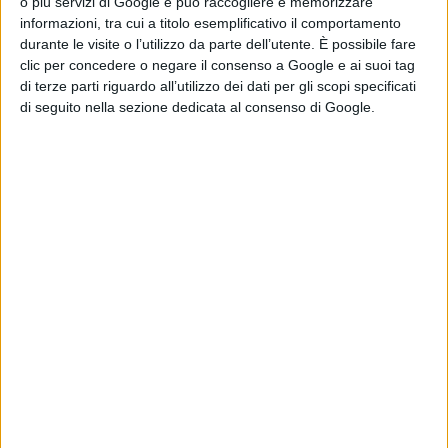
o più servizi di Google e può raccogliere e memorizzare
lineari: troppi fattori, soprattutto economici, li
informazioni, tra cui a titolo esemplificativo il comportamento
durante le visite o l’utilizzo da parte dell’utente. È possibile fare
condizionano. Ma chi rifiuta la strada dell'indipendenza
clic per concedere o negare il consenso a Google e ai suoi tag
e dice che prima vengono altre esigenze ci prende in
di terze parti riguardo all’utilizzo dei dati per gli scopi specificati
di seguito nella sezione dedicata al consenso di Google.
giro. E' molto meglio per tutti se il nostro futuro e pure
il presente lo possiamo decidere direttamente noi. A
cominciare dal tema dei poligoni e delle servitù
passando per le entrate, i trasporti e i tributi.
Una Sardegna libera potrà federarsi con l'Italia o fare
Stato europeo con la Corsica. O fare altro ancora. Ma
dobbiamo deciderlo per forza adesso? Io credo che
adesso ci spetti altro: il dovere del dibattito su questo
enorme tema, dentro la Base e nella società sarda
tutta. E poi il dovere delle decisioni concrete e razionali.