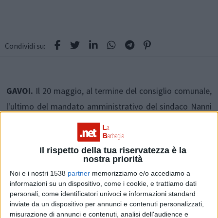
Condividi su:
GAVOI.
Il 20 maggio, al termine del consiglio comunale,
l'ultimo del mandato amministrativo del sindaco Nanni
Porcu, è stato presentata la relazione di fine mandato.
24 pagine con tutti i progetti, le attività, e l'impegno del
Il rispetto della tua riservatezza è la
gruppo nell'amministrazione del Comune.
nostra priorità
Noi e i nostri 1538
partner
memorizziamo e/o accediamo a
Potrete trovare la relazione in formato pdf a
questo
informazioni su un dispositivo, come i cookie, e trattiamo dati
personali, come identificatori univoci e informazioni standard
link
o in allegato all'articolo e consultarla.
inviate da un dispositivo per annunci e contenuti personalizzati,
misurazione di annunci e contenuti, analisi dell'audience e