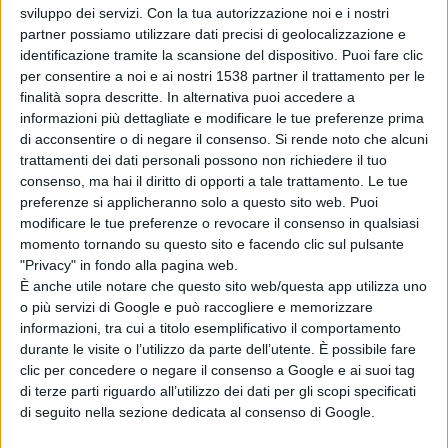
sviluppo dei servizi.
Con la tua autorizzazione noi e i nostri
Condividi su:
partner possiamo utilizzare dati precisi di geolocalizzazione e
identificazione tramite la scansione del dispositivo. Puoi fare clic
per consentire a noi e ai nostri 1538 partner il trattamento per le
finalità sopra descritte. In alternativa puoi accedere a
ARGOMENTI:
nanni porcu
relazione fine mandatp
informazioni più dettagliate e modificare le tue preferenze prima
di acconsentire o di negare il consenso.
Si rende noto che alcuni
trattamenti dei dati personali possono non richiedere il tuo
consenso, ma hai il diritto di opporti a tale trattamento. Le tue
preferenze si applicheranno solo a questo sito web. Puoi
modificare le tue preferenze o revocare il consenso in qualsiasi
momento tornando su questo sito e facendo clic sul pulsante
"Privacy" in fondo alla pagina web.
È anche utile notare che questo sito web/questa app utilizza uno
Articolo successivo
o più servizi di Google e può raccogliere e memorizzare
informazioni, tra cui a titolo esemplificativo il comportamento
durante le visite o l’utilizzo da parte dell’utente. È possibile fare
clic per concedere o negare il consenso a Google e ai suoi tag
di terze parti riguardo all’utilizzo dei dati per gli scopi specificati
di seguito nella sezione dedicata al consenso di Google.