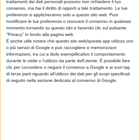
Al Tocatì, oltre
S’istrumpa
,
anche
Bàla Creéla
e
Morra
trattamenti dei dati personali possono non richiedere il tuo
consenso, ma hai il diritto di opporti a tale trattamento. Le tue
(Lombardia)
, Rouotta
(Valle d’Aosta)
, Pizzicantò
preferenze si applicheranno solo a questo sito web. Puoi
(Basilicata)
, Carrara
(Sicilia) e diversi sport della
modificare le tue preferenze o revocare il consenso in qualsiasi
momento tornando su questo sito e facendo clic sul pulsante
tradizione italiana provenienti dalle regioni Lazio,
"Privacy" in fondo alla pagina web.
Veneto, Trentino, Piemonte, Sardegna, Emilia-
È anche utile notare che questo sito web/questa app utilizza uno
o più servizi di Google e può raccogliere e memorizzare
Romagna, Liguria e Friuli-Venezia Giulia.
informazioni, tra cui a titolo esemplificativo il comportamento
durante le visite o l’utilizzo da parte dell’utente. È possibile fare
clic per concedere o negare il consenso a Google e ai suoi tag
Molto ricca, come d’abitudine, la categoria dei
giochi
di terze parti riguardo all’utilizzo dei dati per gli scopi specificati
urbani,
attenta alla contemporaneità, con attività
di seguito nella sezione dedicata al consenso di Google.
come
Kendama, Parkour, Ultimate Frisbee e
Skateboard
e la categoria dei
giochi da tavoliere
come,
Carrom, Backgammon e Dama.
Ospite di questa edizione del Festival la
Bretagna