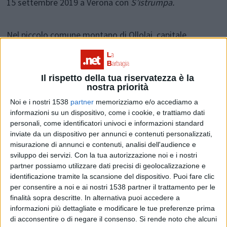
15 settembre 2019 a Verona con
S’istrumpa.
Nel piccolo comune montano di Ollolai, capitale
dell’omonima Barbagia, una cinquantina di lottatori si
diverte a dar prova di forza e abilità fisiche in un corpo a
Il rispetto della tua riservatezza è la
corpo non violento dove ha la meglio chi istrumpa
nostra priorità
(butta a terra) l’avversario. Un tempo le occasioni per
Noi e i nostri 1538
partner
memorizziamo e/o accediamo a
informazioni su un dispositivo, come i cookie, e trattiamo dati
cimentarsi in questa lotta arcaica, che affonda le sue
personali, come identificatori univoci e informazioni standard
radici nella civiltà nuragica, erano numerose; oggi è la
inviate da un dispositivo per annunci e contenuti personalizzati,
misurazione di annunci e contenuti, analisi dell'audience e
Federazione S’istrumpa, che dal 1995 fa parte della
sviluppo dei servizi.
Con la tua autorizzazione noi e i nostri
Federazione Internazionale di Lotte Celtiche, a farsi
partner possiamo utilizzare dati precisi di geolocalizzazione e
identificazione tramite la scansione del dispositivo. Puoi fare clic
promotrice di un gioco che è diretta
per consentire a noi e ai nostri 1538 partner il trattamento per le
espressione della storia e della cultura sarda.
finalità sopra descritte. In alternativa puoi accedere a
informazioni più dettagliate e modificare le tue preferenze prima
di acconsentire o di negare il consenso.
Si rende noto che alcuni