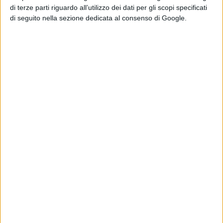
di terze parti riguardo all’utilizzo dei dati per gli scopi specificati
Condividi su:
di seguito nella sezione dedicata al consenso di Google.
ARGOMENTI:
sviluppo locale
Aido Gavoi
Enzo Cugusi
la gavoi che vorremmo
Articolo successivo