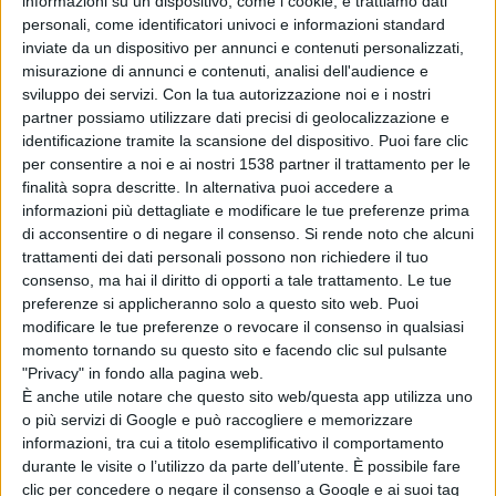
informazioni su un dispositivo, come i cookie, e trattiamo dati
tutela e valorizzazione del proprio territorio rurale, ad
personali, come identificatori univoci e informazioni standard
inviate da un dispositivo per annunci e contenuti personalizzati,
invertire la tendenza allo spopolamentoscrivono” e
misurazione di annunci e contenuti, analisi dell'audience e
l’esperto in politiche di sviluppo locali Giovanni Flore.
sviluppo dei servizi.
Con la tua autorizzazione noi e i nostri
partner possiamo utilizzare dati precisi di geolocalizzazione e
identificazione tramite la scansione del dispositivo. Puoi fare clic
“Sarà l’occasione per discutere delle modalità
per consentire a noi e ai nostri 1538 partner il trattamento per le
finalità sopra descritte. In alternativa puoi accedere a
innovative a favore delle politiche di sviluppo locale,
informazioni più dettagliate e modificare le tue preferenze prima
attraverso forme di promozione e coinvolgimento dei
di acconsentire o di negare il consenso.
Si rende noto che alcuni
trattamenti dei dati personali possono non richiedere il tuo
soggetti economici e sociali presenti nelle nostre
consenso, ma hai il diritto di opporti a tale trattamento. Le tue
comunità” dice Enzo Cugusi che avrà il compito di
preferenze si applicheranno solo a questo sito web. Puoi
modificare le tue preferenze o revocare il consenso in qualsiasi
coordinare l’incontro-dibattito.
momento tornando su questo sito e facendo clic sul pulsante
"Privacy" in fondo alla pagina web.
È anche utile notare che questo sito web/questa app utilizza uno
L’appuntamento è per le 18 nella sala consiliare.
o più servizi di Google e può raccogliere e memorizzare
informazioni, tra cui a titolo esemplificativo il comportamento
durante le visite o l’utilizzo da parte dell’utente. È possibile fare
clic per concedere o negare il consenso a Google e ai suoi tag