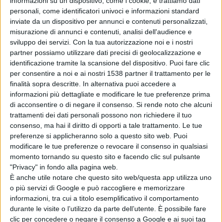
informazioni su un dispositivo, come i cookie, e trattiamo dati
locali nell’assegnazione degli spazi pubblici all’interno
personali, come identificatori univoci e informazioni standard
inviate da un dispositivo per annunci e contenuti personalizzati,
del circuito; inoltre daremo precedenza alle attività del
misurazione di annunci e contenuti, analisi dell'audience e
settore agroalimentare e artigiano. Per finire saranno
sviluppo dei servizi.
Con la tua autorizzazione noi e i nostri
partner possiamo utilizzare dati precisi di geolocalizzazione e
ammessi all’interno del circuito gli ambulanti non locali
identificazione tramite la scansione del dispositivo. Puoi fare clic
che esporranno oggetti legati alla tradizione e al tema
per consentire a noi e ai nostri 1538 partner il trattamento per le
finalità sopra descritte. In alternativa puoi accedere a
della manifestazione. Gli ambulanti non locali con altra
informazioni più dettagliate e modificare le tue preferenze prima
oggettistica verranno fatti posizionare fuori dal
di acconsentire o di negare il consenso.
Si rende noto che alcuni
trattamenti dei dati personali possono non richiedere il tuo
circuito”.
consenso, ma hai il diritto di opporti a tale trattamento. Le tue
preferenze si applicheranno solo a questo sito web. Puoi
modificare le tue preferenze o revocare il consenso in qualsiasi
“Per pianificare meglio ogni singola iniziativa – conclude
momento tornando su questo sito e facendo clic sul pulsante
Maria Laura Ghisu – gli incontri con espositori e
"Privacy" in fondo alla pagina web.
È anche utile notare che questo sito web/questa app utilizza uno
associazioni sono fondamentali”.
o più servizi di Google e può raccogliere e memorizzare
informazioni, tra cui a titolo esemplificativo il comportamento
durante le visite o l’utilizzo da parte dell’utente. È possibile fare
Condividi su:
clic per concedere o negare il consenso a Google e ai suoi tag