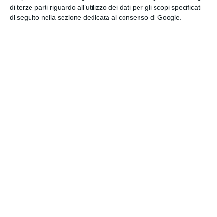
di terze parti riguardo all’utilizzo dei dati per gli scopi specificati
di seguito nella sezione dedicata al consenso di Google.
ARGOMENTI:
Ollolai
cortes aperta
impara s'arte
maria laura ghisu
michele cadeddu
Articolo successivo