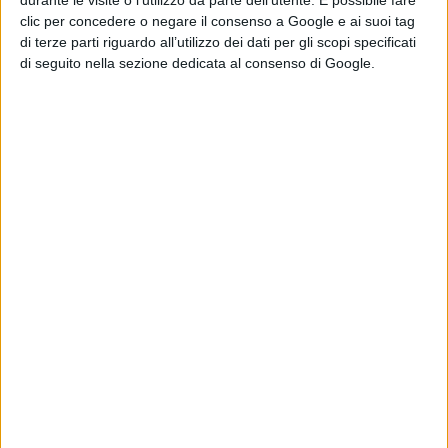
durante le visite o l’utilizzo da parte dell’utente. È possibile fare
giornata che sarà animata dai numerosi pranzi che
clic per concedere o negare il consenso a Google e ai suoi tag
di terze parti riguardo all’utilizzo dei dati per gli scopi specificati
come da tradizione, si tengono nel parco proprio in
di seguito nella sezione dedicata al consenso di Google.
questa occasione.
Sabato pomeriggio in parrocchia non ci sarà la messa
pre-festiva.
Condividi su: