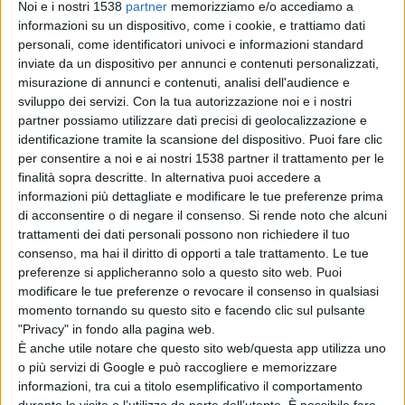
Noi e i nostri 1538
partner
memorizziamo e/o accediamo a
informazioni su un dispositivo, come i cookie, e trattiamo dati
personali, come identificatori univoci e informazioni standard
inviate da un dispositivo per annunci e contenuti personalizzati,
misurazione di annunci e contenuti, analisi dell'audience e
sviluppo dei servizi.
Con la tua autorizzazione noi e i nostri
E' con l'organizzazione della leva del '78 che quest'anno
partner possiamo utilizzare dati precisi di geolocalizzazione e
si darà il via alle celebrazioni in onore di San Basilio, il
identificazione tramite la scansione del dispositivo. Puoi fare clic
per consentire a noi e ai nostri 1538 partner il trattamento per le
santo che a Ollolai gode di una venerazione particolare e
finalità sopra descritte. In alternativa puoi accedere a
al quale è dedicata la chiesetta campestre nel
informazioni più dettagliate e modificare le tue preferenze prima
di acconsentire o di negare il consenso.
Si rende noto che alcuni
suggestivo parco omonimo. Si inizia venerdì, 31 agosto
trattamenti dei dati personali possono non richiedere il tuo
con i vespri alle 18, mentre sabato mattina alle 10 ci
consenso, ma hai il diritto di opporti a tale trattamento. Le tue
preferenze si applicheranno solo a questo sito web. Puoi
saranno
sos inghirios
dei cavalieri. Alle 10,30 si partirà
modificare le tue preferenze o revocare il consenso in qualsiasi
dalla chiesa di San Michele Arcangelo per la processione
momento tornando su questo sito e facendo clic sul pulsante
"Privacy" in fondo alla pagina web.
verso San Basilio. All'arrivo Don Luca Mele, il nuovo
È anche utile notare che questo sito web/questa app utilizza uno
parroco di Ollolai, arrivato il 26 agosto scorso, celebrerà
o più servizi di Google e può raccogliere e memorizzare
informazioni, tra cui a titolo esemplificativo il comportamento
la Santa Messa. La festa continuerà poi per tutta la