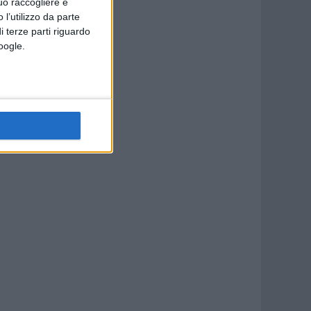
uò raccogliere e
 l’utilizzo da parte
i terze parti riguardo
Google.