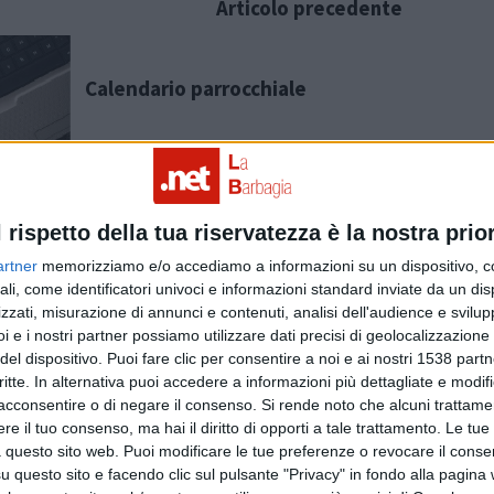
Articolo precedente
Calendario parrocchiale
l rispetto della tua riservatezza è la nostra prior
izia
artner
memorizziamo e/o accediamo a informazioni su un dispositivo, c
ali, come identificatori univoci e informazioni standard inviate da un di
zzati, misurazione di annunci e contenuti, analisi dell'audience e svilupp
i e i nostri partner possiamo utilizzare dati precisi di geolocalizzazione 
del dispositivo. Puoi fare clic per consentire a noi e ai nostri 1538 partn
critte. In alternativa puoi accedere a informazioni più dettagliate e modif
acconsentire o di negare il consenso.
Si rende noto che alcuni trattamen
e il tuo consenso, ma hai il diritto di opporti a tale trattamento. Le tue
 questo sito web. Puoi modificare le tue preferenze o revocare il conse
questo sito e facendo clic sul pulsante "Privacy" in fondo alla pagina