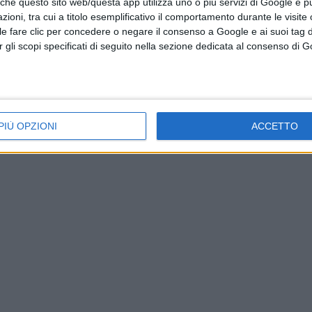
 che questo sito web/questa app utilizza uno o più servizi di Google e p
oni, tra cui a titolo esemplificativo il comportamento durante le visite o
ile fare clic per concedere o negare il consenso a Google e ai suoi tag d
per gli scopi specificati di seguito nella sezione dedicata al consenso di 
PIÙ OPZIONI
ACCETTO