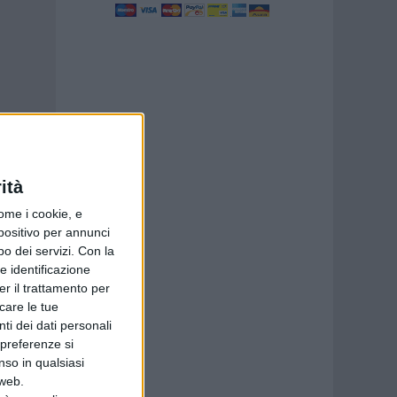
ità
ome i cookie, e
spositivo per annunci
o dei servizi.
Con la
e identificazione
er il trattamento per
icare le tue
ti dei dati personali
 preferenze si
nso in qualsiasi
 web.