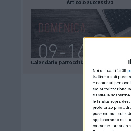
Articolo successivo
I
Calendario parrocchiale e turni per la pul
Noi e i nostri 1538
p
trattiamo dati person
e contenuti personali
tua autorizzazione no
tramite la scansione 
le finalità sopra des
preferenze prima di 
possono non richieder
applicheranno solo a
momento tornando su 