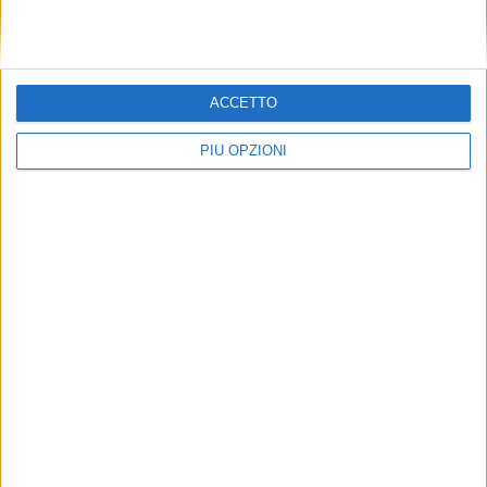
ACCETTO
PIÙ OPZIONI
O bella.
« Inizio
1
2
3
Fine »