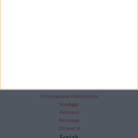
Mappa del sito
News
Focus
Foto
Redazione
Agenda
Rubriche
Informazione Pubblicitaria
Sondaggi
Petizioni
Necrologi
Cittanet.it
Socials