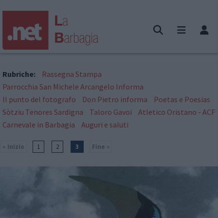
Rubriche:
Rassegna Stampa
Parrocchia San Michele Arcangelo Informa
Il punto del fotografo
Don Pietro informa
Poetas e Poesias
Sòtziu Tenores Sardigna
Taloro Gavoi
Atletico Oristano - ACF
Carnevale in Barbagia
Auguri e saluti
« Inizio
1
2
3
Fine »