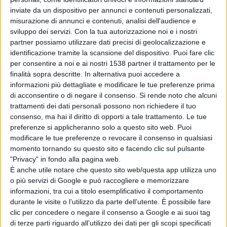
non potrebbe restare impunita: se questa responsabilità
inviate da un dispositivo per annunci e contenuti personalizzati,
misurazione di annunci e contenuti, analisi dell'audience e
fosse appurata sono pronto a presentare in Procura un
sviluppo dei servizi.
Con la tua autorizzazione noi e i nostri
esposto contro ignoti. Credo tuttavia sia ancora
partner possiamo utilizzare dati precisi di geolocalizzazione e
identificazione tramite la scansione del dispositivo. Puoi fare clic
possibile salvare la data dell'apertura. Siamo davanti a
per consentire a noi e ai nostri 1538 partner il trattamento per le
un danno per 60 mila persone: ogni giornata di caccia
finalità sopra descritte. In alternativa puoi accedere a
informazioni più dettagliate e modificare le tue preferenze prima
muove 10 milioni di euro che rimangono in Sardegna».
di acconsentire o di negare il consenso.
Si rende noto che alcuni
L'assessore Biancareddu preferisce non replicare nello
trattamenti dei dati personali possono non richiedere il tuo
consenso, ma hai il diritto di opporti a tale trattamento. Le tue
specifico. Ma dice: «Il parere all'istituto superiore
preferenze si applicheranno solo a questo sito web. Puoi
protezione ambiente non l'avevamo chiesto perché
modificare le tue preferenze o revocare il consenso in qualsiasi
momento tornando su questo sito e facendo clic sul pulsante
stavamo nell'alveo dei pareri Ispra e delle leggi europee.
"Privacy" in fondo alla pagina web.
È anche utile notare che questo sito web/questa app utilizza uno
Voglio vedere le carte prima di esprimere un parere.
o più servizi di Google e può raccogliere e memorizzare
Comunque ora concentriamoci su quel che si può fare
informazioni, tra cui a titolo esemplificativo il comportamento
durante le visite o l’utilizzo da parte dell’utente. È possibile fare
per mettere rimedio subito al pronunciamento del Tar».
clic per concedere o negare il consenso a Google e ai suoi tag
LE REAZIONI Pronunciamento su cui interviene anche
di terze parti riguardo all’utilizzo dei dati per gli scopi specificati