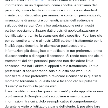
Noi e i nostri 1538
partner
memorizziamo e/o accediamo a
dirette a Nuoro arrivano qui, a Sassari».
informazioni su un dispositivo, come i cookie, e trattiamo dati
personali, come identificatori univoci e informazioni standard
LA PROCEDURA Intanto, a Nuoro il dirigente scolastico
inviate da un dispositivo per annunci e contenuti personalizzati,
provinciale definisce il quadro di classi e alunni per ogni
misurazione di annunci e contenuti, analisi dell'audience e
sviluppo dei servizi.
Con la tua autorizzazione noi e i nostri
istituto, anche l'attribuzione delle ore residue ai docenti
partner possiamo utilizzare dati precisi di geolocalizzazione e
di ruolo che accettano. Atto fondamentale per le
identificazione tramite la scansione del dispositivo. Puoi fare clic
per consentire a noi e ai nostri 1538 partner il trattamento per le
decisioni finali, ovvero le deroghe. Ogni dirigente
finalità sopra descritte. In alternativa puoi accedere a
provinciale deve trasmettere tutti quei numeri alla sede
informazioni più dettagliate e modificare le tue preferenze prima
di acconsentire o di negare il consenso.
Si rende noto che alcuni
scolastica regionale che a quel punto può fare i suoi
trattamenti dei dati personali possono non richiedere il tuo
adempimenti con il ministero dove affluiscono dati e
consenso, ma hai il diritto di opporti a tale trattamento. Le tue
preferenze si applicheranno solo a questo sito web. Puoi
richieste per le scuole finite in purgatorio. Solo a quel
modificare le tue preferenze o revocare il consenso in qualsiasi
punto scattano le deroghe. La fase attuale si concentra
momento tornando su questo sito e facendo clic sul pulsante
"Privacy" in fondo alla pagina web.
perciò sui numeri di iscritti e classi: adempimenti tecnici
È anche utile notare che questo sito web/questa app utilizza uno
che la dirigenza scolastica di Nuoro ha già definito. «A
o più servizi di Google e può raccogliere e memorizzare
informazioni, tra cui a titolo esemplificativo il comportamento
questo punto bisogna aspettare», dice Pierangela
durante le visite o l’utilizzo da parte dell’utente. È possibile fare