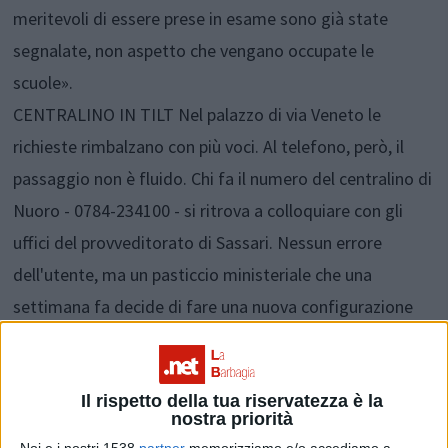
meritevoli di essere prese in esame sono già state
segnalate, non aspetto che vengano occupate le
scuole».
CENTRALINO IN TILT Nel palazzo di via Veneto le
richieste rimbalzano con più voci. Al telefono, però, il
passaggio non è fluido. Chi fa il numero del centralino di
Nuoro - 0784-234100 - si ritrova a colloquiare con gli
uffici del provveditorato di Sassari. Nessun errore
dell'utente, ma un pasticcio ministeriale che una
settimana fa decide di fare una nuova configurazione
dei centralini delle sedi periferiche. «Cerco di segnalare
a Nuoro questa situazione, ma la telefonata torna a
me». Viene da pensare a un accorpamento dei centralini.
Il rispetto della tua riservatezza è la
nostra priorità
«Non è così, ma da una settimana tante telefonate