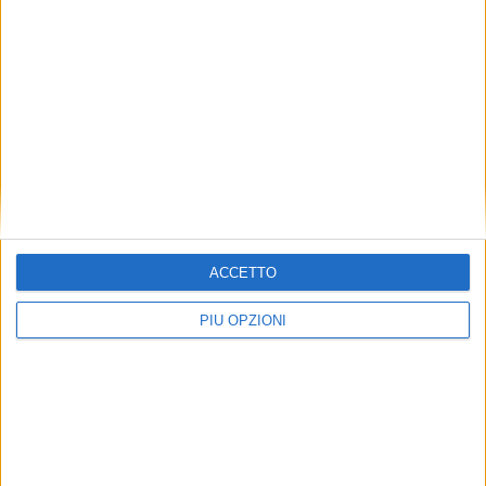
ACCETTO
Seguici su Facebook
PIÙ OPZIONI
Mappa del sito