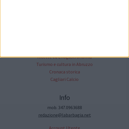
Il network cittanet
Altri Media
Critica Letteraria
Annunci Gratuiti
Moda & Fashion
Ricette ed Enogastronomia
Turismo e cultura in Abruzzo
Cronaca storica
Cagliari Calcio
Info
mob. 347.0963688
redazione@labarbagia.net
Account Utente