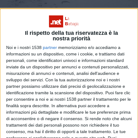
Coldiretti. La Regione attivi una task force
Il rispetto della tua riservatezza è la
nostra priorità
per rilevare gli animali morti a causa della
Noi e i nostri 1538
partner
memorizziamo e/o accediamo a
informazioni su un dispositivo, come i cookie, e trattiamo dati
neve
personali, come identificatori univoci e informazioni standard
inviate da un dispositivo per annunci e contenuti personalizzati,
misurazione di annunci e contenuti, analisi dell'audience e
sviluppo dei servizi.
Con la tua autorizzazione noi e i nostri
partner possiamo utilizzare dati precisi di geolocalizzazione e
ATTUALITÀ
identificazione tramite la scansione del dispositivo. Puoi fare clic
per consentire a noi e ai nostri 1538 partner il trattamento per le
finalità sopra descritte. In alternativa puoi accedere a
informazioni più dettagliate e modificare le tue preferenze prima
di acconsentire o di negare il consenso.
Si rende noto che alcuni
trattamenti dei dati personali possono non richiedere il tuo
consenso, ma hai il diritto di opporti a tale trattamento. Le tue
preferenze si applicheranno solo a questo sito web. Puoi