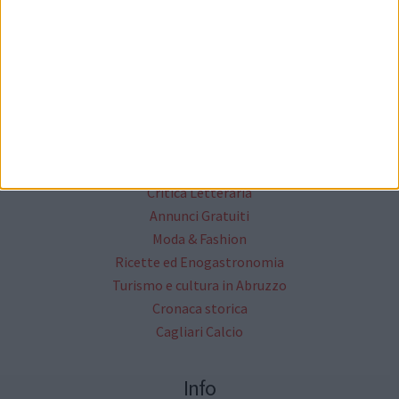
Cittanet
Lavora con noi
Il network cittanet
Altri Media
Critica Letteraria
Annunci Gratuiti
Moda & Fashion
Ricette ed Enogastronomia
Turismo e cultura in Abruzzo
Cronaca storica
Cagliari Calcio
Info