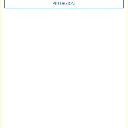
PIÙ OPZIONI
Quanto perdiamo con il fuoco
ATTUALITÀ