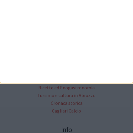
Cittanet
Lavora con noi
Il network cittanet
Altri Media
Critica Letteraria
Annunci Gratuiti
Moda & Fashion
Ricette ed Enogastronomia
Turismo e cultura in Abruzzo
Cronaca storica
Cagliari Calcio
Info