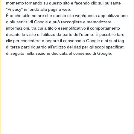
momento tornando su questo sito e facendo clic sul pulsante
“Abbiamo studiato per migliorare e rendere
"Privacy" in fondo alla pagina web.
'manifestazione regionale'
il Palio degli asinelli
, che
È anche utile notare che questo sito web/questa app utilizza uno
o più servizi di Google e può raccogliere e memorizzare
ormai è diventato simbolo del nostro paese e richiama
informazioni, tra cui a titolo esemplificativo il comportamento
migliaia di visitatori – afferma il presidente uscente –.
durante le visite o l’utilizzo da parte dell’utente. È possibile fare
clic per concedere o negare il consenso a Google e ai suoi tag
Grazie a questo inoltre diamo ampio respiro
di terze parti riguardo all’utilizzo dei dati per gli scopi specificati
di seguito nella sezione dedicata al consenso di Google.
all’economia locale, perchè la sua preparazione richiede
la compartecipazione di tantissimi attori economici del
posto". E continua ancora: "abbiamo raggruppato tutte
le manifestazioni in un unico calendario,
L’estate nella
Terra di Ospitone
, dando in questo modo
un’immagine e un servizio che rendesse il paese più
appetibile in termini turistici”. E ancora, sempre grande
attenzione ai più piccoli, con “Canto anche io” e tanti
appuntamenti di animazione; il carnevale poi, con
lo