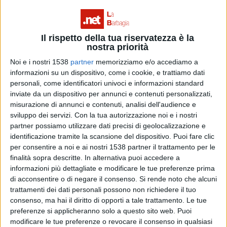
mio meglio” afferma l’interessato.
Il rispetto della tua riservatezza è la
A Ollolai, sono tante le manifestazioni che portano il
nostra priorità
logo con la
corbula in asfodelo stilizzata
, il simbolo
Noi e i nostri 1538
partner
memorizziamo e/o accediamo a
informazioni su un dispositivo, come i cookie, e trattiamo dati
che l’associazione ha fortemente
personali, come identificatori univoci e informazioni standard
voluto, proprio per rimarcare una
inviate da un dispositivo per annunci e contenuti personalizzati,
misurazione di annunci e contenuti, analisi dell'audience e
programmazione delle attività dedita
sviluppo dei servizi.
Con la tua autorizzazione noi e i nostri
alla valorizzazione delle specialità locali,
partner possiamo utilizzare dati precisi di geolocalizzazione e
identificazione tramite la scansione del dispositivo. Puoi fare clic
in primis la lavorazione dell’asfodelo, attività antica
per consentire a noi e ai nostri 1538 partner il trattamento per le
ollolaese alla quale è stato dedicato un museo sito nella
finalità sopra descritte. In alternativa puoi accedere a
informazioni più dettagliate e modificare le tue preferenze prima
piazza principale. Per la sua realizzazione è stata
di acconsentire o di negare il consenso.
Si rende noto che alcuni
acquisita e restaurata un vecchia casa che funge anche
trattamenti dei dati personali possono non richiedere il tuo
consenso, ma hai il diritto di opporti a tale trattamento. Le tue
da sede della proloco.
preferenze si applicheranno solo a questo sito web. Puoi
modificare le tue preferenze o revocare il consenso in qualsiasi