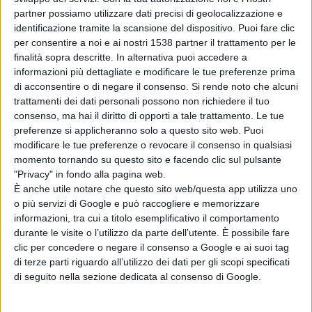
partner possiamo utilizzare dati precisi di geolocalizzazione e
identificazione tramite la scansione del dispositivo. Puoi fare clic
per consentire a noi e ai nostri 1538 partner il trattamento per le
finalità sopra descritte. In alternativa puoi accedere a
informazioni più dettagliate e modificare le tue preferenze prima
di acconsentire o di negare il consenso.
Si rende noto che alcuni
trattamenti dei dati personali possono non richiedere il tuo
consenso, ma hai il diritto di opporti a tale trattamento. Le tue
Articolo successivo
preferenze si applicheranno solo a questo sito web. Puoi
modificare le tue preferenze o revocare il consenso in qualsiasi
momento tornando su questo sito e facendo clic sul pulsante
"Privacy" in fondo alla pagina web.
È anche utile notare che questo sito web/questa app utilizza uno
o più servizi di Google e può raccogliere e memorizzare
informazioni, tra cui a titolo esemplificativo il comportamento
durante le visite o l’utilizzo da parte dell’utente. È possibile fare
clic per concedere o negare il consenso a Google e ai suoi tag
di terze parti riguardo all’utilizzo dei dati per gli scopi specificati
di seguito nella sezione dedicata al consenso di Google.
OLZAI. Ultimo evento di presentazione di "Metti