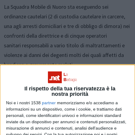
La Squadra Mobile di Nuoro sta eseguendo sei
ordinanze cautelari (2 di custodia cautelare in carcere,
una agli arresti domiciliari e tre di obbligo di dimora) nei
confronti della direttrice e di cinque operatori
sanitari responsabili a vario titolo di maltrattamenti e
violenze ai danni dei degenti molti dei quali affetti da
handicap o gravemente malati.
In corso anche perquisizioni domiciliari nei confronti
degli indagati.
Il rispetto della tua riservatezza è la
nostra priorità
Noi e i nostri 1538
partner
memorizziamo e/o accediamo a
Condividi su:
informazioni su un dispositivo, come i cookie, e trattiamo dati
personali, come identificatori univoci e informazioni standard
inviate da un dispositivo per annunci e contenuti personalizzati,
misurazione di annunci e contenuti, analisi dell'audience e
ARGOMENTI:
Nuoro
questura di Nuoro
sviluppo dei servizi.
Con la tua autorizzazione noi e i nostri