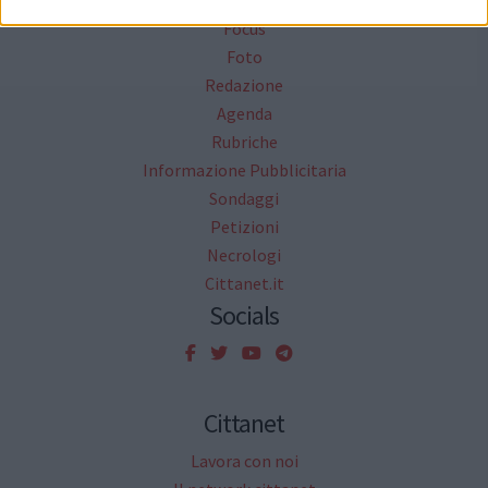
News
Focus
Foto
Redazione
Agenda
Rubriche
Informazione Pubblicitaria
Sondaggi
Petizioni
Necrologi
Cittanet.it
Socials
Cittanet
Lavora con noi