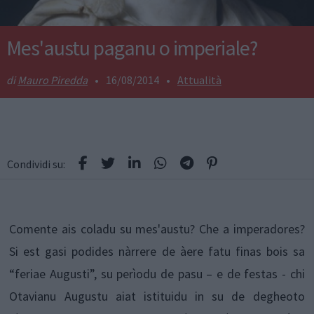
Mes'austu paganu o imperiale?
Mauro Piredda
•
16/08/2014
•
Attualità
Condividi su:
Comente ais coladu su mes'austu? Che a imperadores?
Si est gasi podides nàrrere de àere fatu finas bois sa
“feriae Augusti”, su perìodu de pasu – e de festas - chi
Otavianu Augustu aiat istituidu in su de degheoto