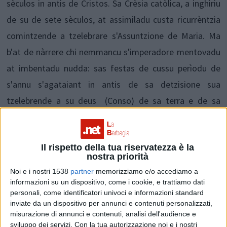
sèculos in antis de Cristos. Sa Crèsia catòlica, a inghìriu
de su de sete sèculos, at assimiladu custa ricurrèntzia
comintzende a tzelebrare s'Assuntzione de Maria. Ma
b'at de nàrrere chi nemmancu s'imperadore mentovadu
at imbentadu nudda: sas festas de cussu perìodu de
s'annu s'agataiant in antis de sa detzisione sua
tzelebrende a su deus (Conso) de sa terra e de sa
fertilidade. Duncas una festa pagana chi si faghiat cun
s'agabbu de sos traballos agrìculos faghende cùrrere
Il rispetto della tua riservatezza è la
sos caddos e imbellende sos boes cun frores.
nostra priorità
Noi e i nostri 1538
partner
memorizziamo e/o accediamo a
informazioni su un dispositivo, come i cookie, e trattiamo dati
Condividi su:
personali, come identificatori univoci e informazioni standard
inviate da un dispositivo per annunci e contenuti personalizzati,
misurazione di annunci e contenuti, analisi dell'audience e
ARGOMENTI:
sviluppo dei servizi.
Con la tua autorizzazione noi e i nostri
Lingua sarda
Storia
Ferragosto