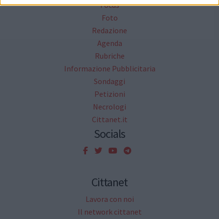
Focus
Foto
Redazione
Agenda
Rubriche
Informazione Pubblicitaria
Sondaggi
Petizioni
Necrologi
Cittanet.it
Socials
Cittanet
Lavora con noi
Il network cittanet