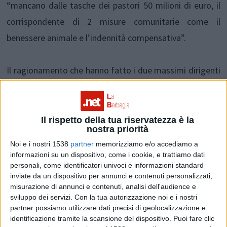
“mancano dalle tasche dei pastori 50 milioni di euro, il
corrispondente di 2 misure comunitarie come il
benessere animale e l’indennità compensativa”.
Il ragionamento che hanno fatto i due massimi dirigenti
gialli è stato di moltiplicare i 23 centesimi ai 250 milioni
di litri di latte prodotti in Sardegna nella stagione
scorsa, sottraendo a questa cifra (575 milioni) circa 3
Il rispetto della tua riservatezza è la
nostra priorità
centesimi a litro per i maggiori costi di trasformazione
Noi e i nostri 1538
partner
memorizziamo e/o accediamo a
dal 2011 ad oggi. Il risultato è di 50 milioni. “Soldi dei
informazioni su un dispositivo, come i cookie, e trattiamo dati
personali, come identificatori univoci e informazioni standard
pastori che sono rimasti nelle tasche di pochi” ha
inviate da un dispositivo per annunci e contenuti personalizzati,
sottolineato Cualbu.
misurazione di annunci e contenuti, analisi dell'audience e
sviluppo dei servizi.
Con la tua autorizzazione noi e i nostri
partner possiamo utilizzare dati precisi di geolocalizzazione e
Da qui l’accorato all’appello ai pastori: “non firmate
identificazione tramite la scansione del dispositivo. Puoi fare clic