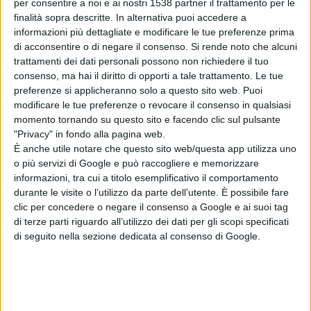
per consentire a noi e ai nostri 1538 partner il trattamento per le
contratti sotto un euro. Quando il prezzo del pecorino è
finalità sopra descritte. In alternativa puoi accedere a
crollato gli industriali si sono appellati al mercato e
informazioni più dettagliate e modificare le tue preferenze prima
di acconsentire o di negare il consenso.
Si rende noto che alcuni
hanno fatto fare i sacrifici ai noi pastori – ha proseguito
trattamenti dei dati personali possono non richiedere il tuo
Battista Cualbu pastore originario di Fonni – adesso non
consenso, ma hai il diritto di opporti a tale trattamento. Le tue
preferenze si applicheranno solo a questo sito web. Puoi
possiamo accontentarci di pochi spiccioli, vogliamo ciò
modificare le tue preferenze o revocare il consenso in qualsiasi
ci che ci spetta, altrimenti siamo pronti alla
momento tornando su questo sito e facendo clic sul pulsante
"Privacy" in fondo alla pagina web.
mobilitazione”.
È anche utile notare che questo sito web/questa app utilizza uno
o più servizi di Google e può raccogliere e memorizzare
informazioni, tra cui a titolo esemplificativo il comportamento
Ma Coldiretti guarda anche al futuro. “Proprio in un
durante le visite o l’utilizzo da parte dell’utente. È possibile fare
momento cosi favorevole, dobbiamo strutturare il
clic per concedere o negare il consenso a Google e ai suoi tag
di terze parti riguardo all’utilizzo dei dati per gli scopi specificati
sistema”, ha ripreso il discorso Saba riproponendo il
di seguito nella sezione dedicata al consenso di Google.
piano di regolazione dell’offerta del Pecorino romano
proposta un anno fa “e rimasta colpevolmente
inascoltata. Dobbiamo decidere tutti insieme, gli attori