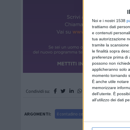
I
Noi e i nostri 1538
p
trattiamo dati person
e contenuti personali
tua autorizzazione no
tramite la scansione 
le finalità sopra des
preferenze prima di 
possono non richieder
applicheranno solo a
momento tornando su 
È anche utile notare
memorizzare informazi
Condividi su:
dell’utente. È possib
all’utilizzo dei dati 
ARGOMENTI:
il contadino cerca moglie
farmer wants