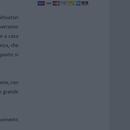
ltivatori
 verranno
te a casa
enza, che
 punto si
erie, con
uo grande
l momento