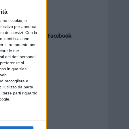
ità
ome i cookie, e
spositivo per annunci
o dei servizi.
Con la
Seguici su Facebook
e identificazione
er il trattamento per
icare le tue
ti dei dati personali
 preferenze si
nso in qualsiasi
 web.
uò raccogliere e
 l’utilizzo da parte
i terze parti riguardo
Google.