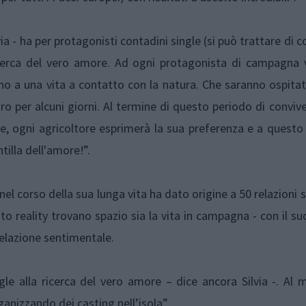
 - ha per protagonisti contadini single (si può trattare di co
a ricerca del vero amore. Ad ogni protagonista di campagna
ano a una vita a contatto con la natura. Che saranno ospita
oro per alcuni giorni. Al termine di questo periodo di conviv
ife, ogni agricoltore esprimerà la sua preferenza e a questo
tilla dell'amore!”.
el corso della sua lunga vita ha dato origine a 50 relazioni s
to reality trovano spazio sia la vita in campagna - con il s
 relazione sentimentale.
ngle alla ricerca del vero amore – dice ancora Silvia -. A
nizzando dei casting nell’isola”.