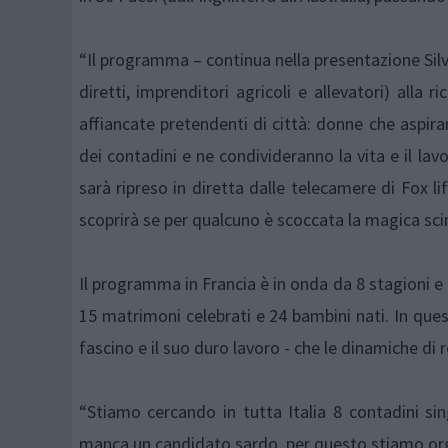
“Il programma – continua nella presentazione Silvia
diretti, imprenditori agricoli e allevatori) all
affiancate pretendenti di città: donne che aspir
dei contadini e ne condivideranno la vita e il lav
sarà ripreso in diretta dalle telecamere di Fox l
scoprirà se per qualcuno è scoccata la magica scin
Il programma in Francia è in onda da 8 stagioni e n
15 matrimoni celebrati e 24 bambini nati. In ques
fascino e il suo duro lavoro - che le dinamiche di
“Stiamo cercando in tutta Italia 8 contadini si
manca un candidato sardo, per questo stiamo orga