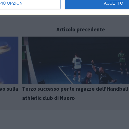
PIÙ OPZIONI
ACCETTO
Articolo precedente
vo sulla
Terzo successo per le ragazze dell'Handball
athletic club di Nuoro