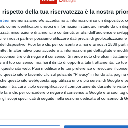
l rispetto della tua riservatezza è la nostra prior
artner
memorizziamo e/o accediamo a informazioni su un dispositivo, c
ali, come identificatori univoci e informazioni standard inviate da un di
zzati, misurazione di annunci e contenuti, analisi dell'audience e svilupp
i e i nostri partner possiamo utilizzare dati precisi di geolocalizzazione 
del dispositivo. Puoi fare clic per consentire a noi e ai nostri 1538 partn
critte. In alternativa puoi accedere a informazioni più dettagliate e modif
acconsentire o di negare il consenso.
Si rende noto che alcuni trattamen
e il tuo consenso, ma hai il diritto di opporti a tale trattamento. Le tue
 questo sito web. Puoi modificare le tue preferenze o revocare il conse
questo sito e facendo clic sul pulsante "Privacy" in fondo alla pagina
 che questo sito web/questa app utilizza uno o più servizi di Google e p
oni, tra cui a titolo esemplificativo il comportamento durante le visite o
ile fare clic per concedere o negare il consenso a Google e ai suoi tag d
per gli scopi specificati di seguito nella sezione dedicata al consenso di 
 a wife italia