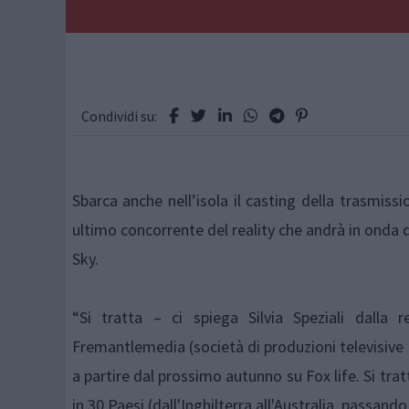
Condividi su:
Sbarca anche nell’isola il casting della trasmiss
ultimo concorrente del reality che andrà in onda 
Sky.
“Si tratta – ci spiega Silvia Speziali dalla
Fremantlemedia (società di produzioni televisive tr
a partire dal prossimo autunno su Fox life. Si t
in 30 Paesi (dall'Inghilterra all'Australia, passando 