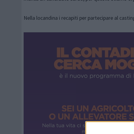
Nella locandina i recapiti per partecipare al castin