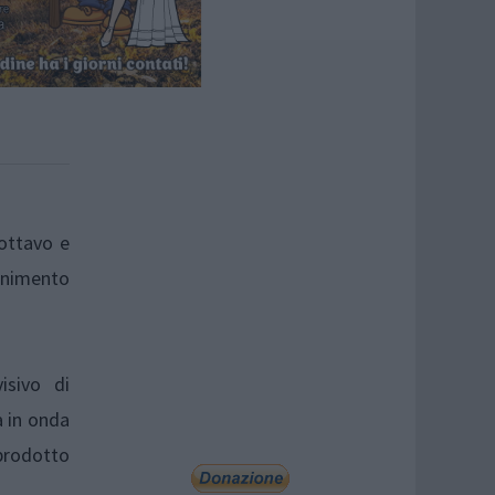
’ottavo e
tenimento
isivo di
à in onda
 prodotto