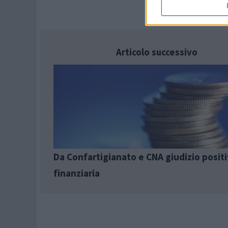
Articolo successivo
Da Confartigianato e CNA giudizio positi
finanziaria