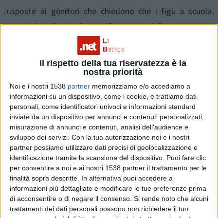
risposte ai genitori che chiedono che i figli a scuola
consumino cibo locale, certificato e sardo”.
Qualcosa in questo senso si sta già facendo grazie
Il rispetto della tua riservatezza è la
nostra priorità
soprattutto all’agenzia regionale Laore ma non basta
Noi e i nostri 1538
partner
memorizziamo e/o accediamo a
“perché si basa sulla sensibilità del dirigente e
informazioni su un dispositivo, come i cookie, e trattiamo dati
dell’amministratore di turno – denuncia il presidente di
personali, come identificatori univoci e informazioni standard
inviate da un dispositivo per annunci e contenuti personalizzati,
Coldiretti Sardegna Battista Cuabu - mentre occorre
misurazione di annunci e contenuti, analisi dell'audience e
avere un progetto organico, in cui si mettano a sistema
sviluppo dei servizi.
Con la tua autorizzazione noi e i nostri
partner possiamo utilizzare dati precisi di geolocalizzazione e
tutti le iniziative alimentari”.
identificazione tramite la scansione del dispositivo. Puoi fare clic
per consentire a noi e ai nostri 1538 partner il trattamento per le
finalità sopra descritte. In alternativa puoi accedere a
“Nell’anno dell’Expo – insiste Cualbu- e in un periodo di
informazioni più dettagliate e modificare le tue preferenze prima
forte consapevolezza per il cibo di qualità da parte dei
di acconsentire o di negare il consenso.
Si rende noto che alcuni
trattamenti dei dati personali possono non richiedere il tuo
consumatori (l’82% degli italiani è disposto a pagare di