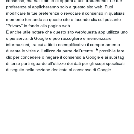
consenso, ma hai il diritto di opporti a tale trattamento. Le tue
più pur di mangiare italiano e sano e i nostri prodotti
preferenze si applicheranno solo a questo sito web. Puoi
modificare le tue preferenze o revocare il consenso in qualsiasi
alimentari, come risulta dall’Autorià per la sicurezza
momento tornando su questo sito e facendo clic sul pulsante
alimentare, sono dieci volte più sicuri di quelli
"Privacy" in fondo alla pagina web.
È anche utile notare che questo sito web/questa app utilizza uno
extracomunitari per quanto riguarda il contenuto in
o più servizi di Google e può raccogliere e memorizzare
residui chimici) non bisogna più tentennare ne
informazioni, tra cui a titolo esemplificativo il comportamento
durante le visite o l’utilizzo da parte dell’utente. È possibile fare
disperdere le risorse in mille rivoli, ma occorre avere
clic per concedere o negare il consenso a Google e ai suoi tag
un’unica visione e far confluire tutte le risorse
di terze parti riguardo all’utilizzo dei dati per gli scopi specificati
di seguito nella sezione dedicata al consenso di Google.
economiche e umane in un'unica direzione”.
E’ il caso per esempio del progetto della Commissione
europea Frutta e verdure nelle scuole, che destina
all’Italia 31 milioni di euro e di questi 3milioni e 880 mila
euro alla Sardegna insieme a Marche e Lazio, ma che
non può raggiungere i suoi obiettivi di promuovere il