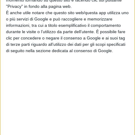
dell’obbligo di istruzione, residenti in Sardegna o
"Privacy" in fondo alla pagina web.
con status di emigrato disoccupato/inoccupato. Priorità
È anche utile notare che questo sito web/questa app utilizza uno
o più servizi di Google e può raccogliere e memorizzare
verrà data ai quindicenni che compiranno 18 anni dopo
informazioni, tra cui a titolo esemplificativo il comportamento
la data di conclusione del corso prevista per luglio 2015.
durante le visite o l’utilizzo da parte dell’utente. È possibile fare
clic per concedere o negare il consenso a Google e ai suoi tag
In ogni caso, i partecipanti non dovranno partecipare ad
di terze parti riguardo all’utilizzo dei dati per gli scopi specificati
altri corsi regionali di formazione professionale.
di seguito nella sezione dedicata al consenso di Google.
Agli allievi, che saranno impegnati per 2 anni in 2.000 ore
di teoria e pratica presso la sede di Bolotana, verranno
forniti di materiale didattico, copertura assicurativa,
rimborsi viaggio e indennità di frequenza. Verranno
insegnate materie come la lingua inglese, il diritto,
l’informatica, la sicurezza, il primo soccorso più tutte
le materie legate alla figura dell’operatore della