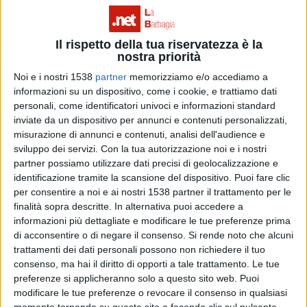
le cui iscrizioni scadranno improrogabilmente il
prossimo 15 dicembre, nasce dal progetto di recupero
Il rispetto della tua riservatezza è la
della dispersione scolastica e dalla necessità di formare
nostra priorità
personale qualificato, capace di incrementare l’offerta
Noi e i nostri 1538
partner
memorizziamo e/o accediamo a
informazioni su un dispositivo, come i cookie, e trattiamo dati
economica con attività nel settore della ristorazione
personali, come identificatori univoci e informazioni standard
e della preparazione pasti. Questo, infatti, è un settore
inviate da un dispositivo per annunci e contenuti personalizzati,
misurazione di annunci e contenuti, analisi dell'audience e
in grande espansione grazie alla sempre più crescente
sviluppo dei servizi.
Con la tua autorizzazione noi e i nostri
richiesta di veri professionisti della cucina e grazie,
partner possiamo utilizzare dati precisi di geolocalizzazione e
identificazione tramite la scansione del dispositivo. Puoi fare clic
soprattutto, all’incremento dei flussi turistici in tutta la
per consentire a noi e ai nostri 1538 partner il trattamento per le
Sardegna.
finalità sopra descritte. In alternativa puoi accedere a
informazioni più dettagliate e modificare le tue preferenze prima
di acconsentire o di negare il consenso.
Si rende noto che alcuni
Possono candidarsi giovani dai 15 ai 29 anni, in
trattamenti dei dati personali possono non richiedere il tuo
consenso, ma hai il diritto di opporti a tale trattamento. Le tue
possesso del Diploma di Scuola Media Inferiore o
preferenze si applicheranno solo a questo sito web. Puoi
dell’attestato di qualifica comprovante l’assolvimento
modificare le tue preferenze o revocare il consenso in qualsiasi
momento tornando su questo sito e facendo clic sul pulsante