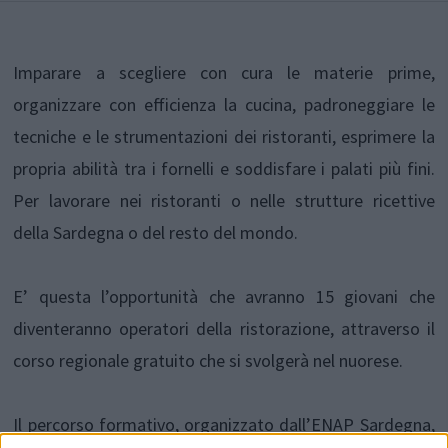
Imparare a scegliere con cura le materie prime,
organizzare con efficienza la cucina, padroneggiare le
tecniche e le strumentazioni dei ristoranti, esprimere la
propria abilità tra i fornelli e soddisfare i palati più fini.
Per lavorare nei ristoranti o nelle strutture ricettive
della Sardegna o del resto del mondo.
E’ questa l’opportunità che avranno 15 giovani che
diventeranno operatori della ristorazione, attraverso il
corso regionale gratuito che si svolgerà nel nuorese.
Il percorso formativo, organizzato dall’ENAP Sardegna,