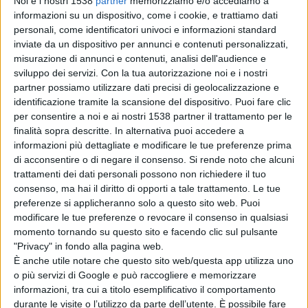
Noi e i nostri 1538
partner
memorizziamo e/o accediamo a
un impegno importante e difficile che spero di svolgere
informazioni su un dispositivo, come i cookie, e trattiamo dati
nel miglior modo possibile. Diminuzione del fondo
personali, come identificatori univoci e informazioni standard
inviate da un dispositivo per annunci e contenuti personalizzati,
unico, riforma enti locali, patto di stabilità: sono alcuni
misurazione di annunci e contenuti, analisi dell'audience e
dei temi sui quali la regione deve prendere atto che
sviluppo dei servizi.
Con la tua autorizzazione noi e i nostri
partner possiamo utilizzare dati precisi di geolocalizzazione e
serve un intervento immediato – ha aggiunto Casti – in
identificazione tramite la scansione del dispositivo. Puoi fare clic
caso contrario i nostri comuni e le nostre province dal
per consentire a noi e ai nostri 1538 partner il trattamento per le
finalità sopra descritte. In alternativa puoi accedere a
prossimo mese si troveranno ad avere un blocco
informazioni più dettagliate e modificare le tue preferenze prima
nell’attività amministrativa”. Casti ha poi ricordato la
di acconsentire o di negare il consenso.
Si rende noto che alcuni
trattamenti dei dati personali possono non richiedere il tuo
sua esperienza come componente del Consiglio delle
consenso, ma hai il diritto di opporti a tale trattamento. Le tue
Autonomie Locali. “Sono stati due anni e mezzo
preferenze si applicheranno solo a questo sito web. Puoi
modificare le tue preferenze o revocare il consenso in qualsiasi
importanti che hanno arricchito anche le mie
momento tornando su questo sito e facendo clic sul pulsante
conoscenze amministrative grazie al confronto e allo
"Privacy" in fondo alla pagina web.
È anche utile notare che questo sito web/questa app utilizza uno
scambio di informazioni con i colleghi. Spero come
o più servizi di Google e può raccogliere e memorizzare
Presidente di riuscire a ottenere il massimo dei risultati
informazioni, tra cui a titolo esemplificativo il comportamento
durante le visite o l’utilizzo da parte dell’utente. È possibile fare