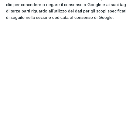
cercando di coinvolgere tutti. Possiamo incidere solo se
clic per concedere o negare il consenso a Google e ai suoi tag
riusciamo a essere un gruppo di amministratori
di terze parti riguardo all’utilizzo dei dati per gli scopi specificati
di seguito nella sezione dedicata al consenso di Google.
compatto. Per questo ho bisogno anche del vostro
aiuto e son sicuro che potrò averlo”.
Condividi su:
ARGOMENTI:
consiglio delle autonomie locali
Giuseppe Casti
Articolo successivo