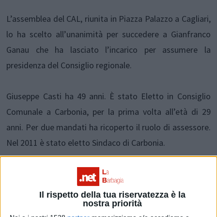
L’assemblea del CAL, riunita in Piazza Palazzo a Cagliari,
lo ha scelto all’unanimità per succedere a Gianfranco
Ganau che ha lasciato l’incarico per assumere la
presidenza del Consiglio regionale.
Giuseppe Casti ha 49 anni. È stato Eletto in Consiglio
Comunale a Carbonia, per la prima volta all’età di 29
anni. Per due mandati ha ricoperto il ruolo di assessore.
Nel 2011 è stato eletto Sindaco di Carbonia.
“Una votazione all’unanimità è un fatto molto positivo
del quale ringrazio i consiglieri” – ha affermato il neo
Il rispetto della tua riservatezza è la
nostra priorità
Presidente. “Per me è un onore rappresentare il CAL, è