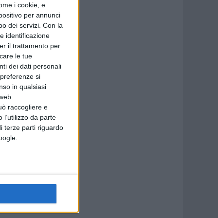
ome i cookie, e
spositivo per annunci
o dei servizi.
Con la
e identificazione
er il trattamento per
icare le tue
a
ti dei dati personali
ità
 preferenze si
nso in qualsiasi
 la
 web.
uò raccogliere e
 l’utilizzo da parte
i terze parti riguardo
Google.