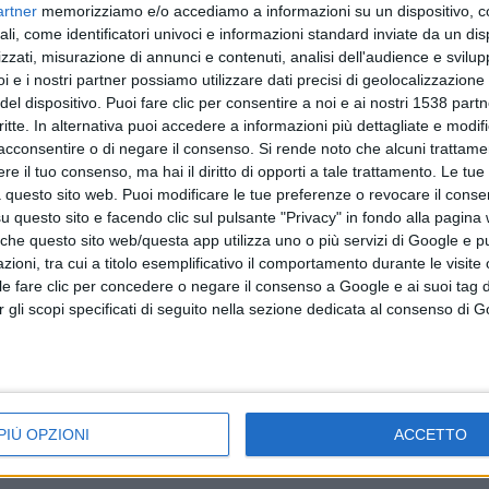
artner
memorizziamo e/o accediamo a informazioni su un dispositivo, c
ali, come identificatori univoci e informazioni standard inviate da un di
zzati, misurazione di annunci e contenuti, analisi dell'audience e svilupp
i e i nostri partner possiamo utilizzare dati precisi di geolocalizzazione 
del dispositivo. Puoi fare clic per consentire a noi e ai nostri 1538 partn
critte. In alternativa puoi accedere a informazioni più dettagliate e modif
viluppo
Abbanoa segnalata all'Autorità per l'energi
acconsentire o di negare il consenso.
Si rende noto che alcuni trattamen
dacali
elettrica, il gas e il sistema idrico e all'Autor
e il tuo consenso, ma hai il diritto di opporti a tale trattamento. Le tue
 questo sito web. Puoi modificare le tue preferenze o revocare il conse
garante della concorrenza e del mercato per
questo sito e facendo clic sul pulsante "Privacy" in fondo alla pagina
questione del deposito cauzionale
 che questo sito web/questa app utilizza uno o più servizi di Google e p
oni, tra cui a titolo esemplificativo il comportamento durante le visite o
ile fare clic per concedere o negare il consenso a Google e ai suoi tag d
per gli scopi specificati di seguito nella sezione dedicata al consenso di 
PIÙ OPZIONI
ACCETTO