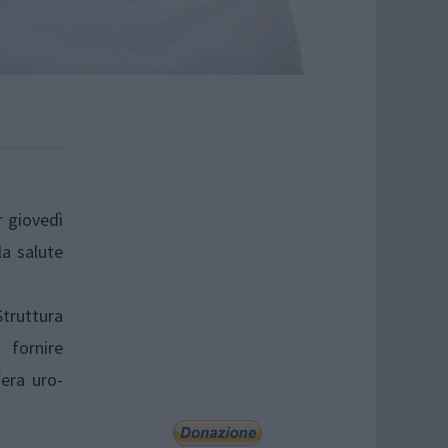
r giovedì
a salute
Struttura
 fornire
fera uro-