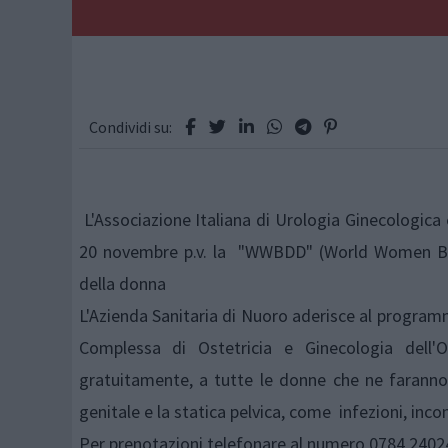
Condividi su:
L'Associazione Italiana di Urologia Ginecologica 
20 novembre p.v. la "WWBDD" (World Women Bla
della donna
L'Azienda Sanitaria di Nuoro aderisce al programma 
Complessa di Ostetricia e Ginecologia dell'
gratuitamente, a tutte le donne che ne faranno r
genitale e la statica pelvica, come infezioni, inco
Per prenotazioni telefonare al numero 0784 2402