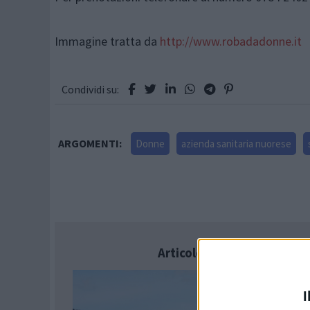
Immagine tratta da
http://www.robadadonne.it
Condividi su:
ARGOMENTI:
Donne
azienda sanitaria nuorese
Articolo successivo
I