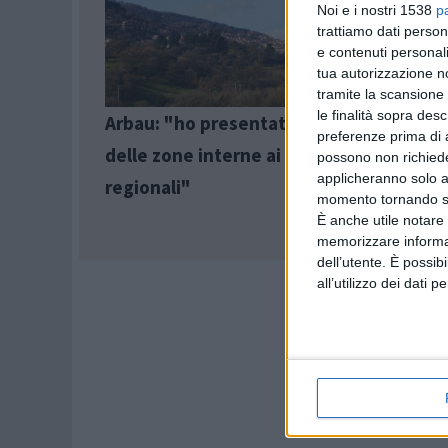
Noi e i nostri 1538
p
trattiamo dati person
e contenuti personali
tua autorizzazione no
tramite la scansione 
le finalità sopra des
Arbau: "ho presentato un progetto di s
preferenze prima di 
delle zone interne ai rappresentanti sin
possono non richieder
applicheranno solo a
regionali"
momento tornando su 
È anche utile notare
memorizzare informazi
dell’utente. È possib
all’utilizzo dei dati 