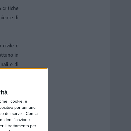
 critiche
niente di
 civile e
ettano in
nali e di
ità
ome i cookie, e
spositivo per annunci
o dei servizi.
Con la
e identificazione
er il trattamento per