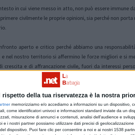
ntesto in cui viene messo in atto, non può essere immune da
sprimere civilmente le proprie opinioni, sia perché non porta 
io.
fronto aperto e critico perché abbiamo una responsabilità
e nel nostro territorio si affermino le forze migliori e si m
 crescita e di affrancazione civile, fuori da interessi perso
o.
l rispetto della tua riservatezza è la nostra prior
artner
memorizziamo e/o accediamo a informazioni su un dispositivo, c
ali, come identificatori univoci e informazioni standard inviate da un di
zzati, misurazione di annunci e contenuti, analisi dell'audience e svilupp
i e i nostri partner possiamo utilizzare dati precisi di geolocalizzazione 
del dispositivo. Puoi fare clic per consentire a noi e ai nostri 1538 partn