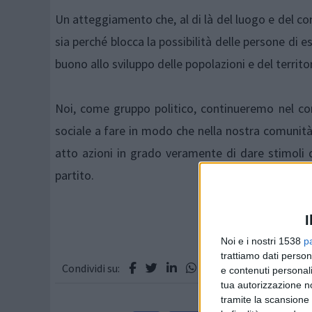
Un atteggiamento che, al di là del luogo e del co
sia perché blocca la possibilità delle persone di e
buono allo sviluppo delle popolazioni e del territor
Noi, come gruppo politico, continueremo nel con
sociale a fare in modo che nella nostra comunità 
atto azioni in grado veramente di dare stimoli di
partit
I
Noi e i nostri 1538
p
trattiamo dati person
Condividi su:
e contenuti personali
tua autorizzazione no
tramite la scansione 