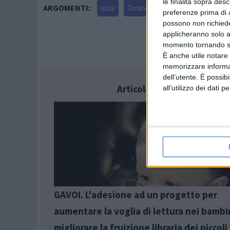
le finalità sopra des
ARGOMENTI:
olzai
Tonino Ladu
Cittadini attivi
preferenze prima di 
possono non richieder
applicheranno solo a
momento tornando su 
È anche utile notare
memorizzare informazi
dell’utente. È possib
Articolo successivo
all’utilizzo dei dati 
GAVOI. L'adesione ad un progetto per
aumentare la voglia di lettura nei bambi
migliorare la fruizione libraria dei piccoli