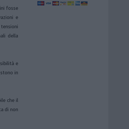
ini fosse
azioni e
 tensioni
li della
ibilità e
istono in
le che il
ca di non