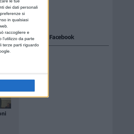
icare le tue
ti dei dati personali
 preferenze si
nso in qualsiasi
 web.
uò raccogliere e
Seguici su Facebook
 l’utilizzo da parte
i terze parti riguardo
Google.
oni