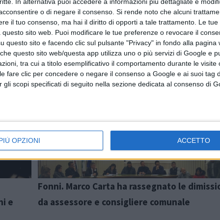
critte. In alternativa puoi accedere a informazioni più dettagliate e modif
acconsentire o di negare il consenso.
Si rende noto che alcuni trattamen
e il tuo consenso, ma hai il diritto di opporti a tale trattamento. Le tue
 questo sito web. Puoi modificare le tue preferenze o revocare il conse
questo sito e facendo clic sul pulsante "Privacy" in fondo alla pagina
 che questo sito web/questa app utilizza uno o più servizi di Google e p
oni, tra cui a titolo esemplificativo il comportamento durante le visite o
ile fare clic per concedere o negare il consenso a Google e ai suoi tag d
Articolo precedente
per gli scopi specificati di seguito nella sezione dedicata al consenso di 
PIÙ OPZIONI
ACCETTO
Fonni. Marco Carta ha rassegnato le dimissi
ni e
da assessore e consigliere comunale