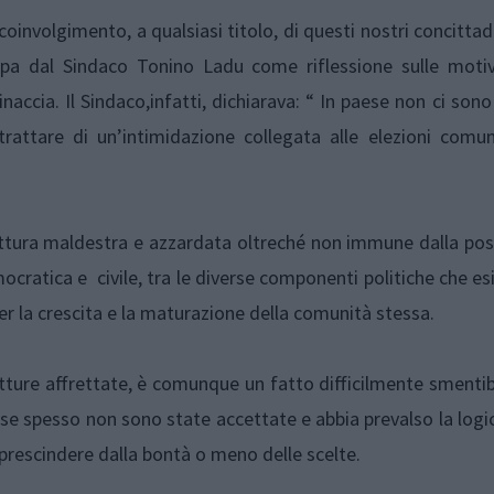
coinvolgimento, a qualsiasi titolo, di questi nostri concittad
mpa dal Sindaco Tonino Ladu come riflessione sulle motiv
naccia. Il Sindaco,infatti, dichiarava: “ In paese non ci sono
attare di un’intimidazione collegata alle elezioni comuna
ettura maldestra e azzardata oltreché non immune dalla poss
mocratica e civile, tra le diverse componenti politiche che es
er la crescita e la maturazione della comunità stessa.
ure affrettate, è comunque un fatto difficilmente smentibi
aese spesso non sono state accettate e abbia prevalso la logi
 prescindere dalla bontà o meno delle scelte.