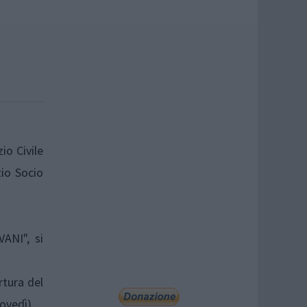
io Civile
zio Socio
ANI", si
rtura del
iovedì).