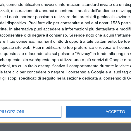
ali, come identificatori univoci e informazioni standard inviate da un di
zzati, misurazione di annunci e contenuti, analisi dell'audience e svilupp
i e i nostri partner possiamo utilizzare dati precisi di geolocalizzazione 
del dispositivo. Puoi fare clic per consentire a noi e ai nostri 1538 partn
critte. In alternativa puoi accedere a informazioni più dettagliate e modif
 suo
La solidarietà di Nurnet e Antonello Gregori
acconsentire o di negare il consenso.
Si rende noto che alcuni trattamen
e il tuo consenso, ma hai il diritto di opporti a tale trattamento. Le tue
anto
alle amministratrici di Oniferi per la grave
 questo sito web. Puoi modificare le tue preferenze o revocare il conse
questo sito e facendo clic sul pulsante "Privacy" in fondo alla pagina
campagna diffamatoria
 che questo sito web/questa app utilizza uno o più servizi di Google e p
oni, tra cui a titolo esemplificativo il comportamento durante le visite o
ile fare clic per concedere o negare il consenso a Google e ai suoi tag d
per gli scopi specificati di seguito nella sezione dedicata al consenso di 
PIÙ OPZIONI
ACCETTO