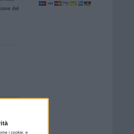
sione del
ità
ome i cookie, e