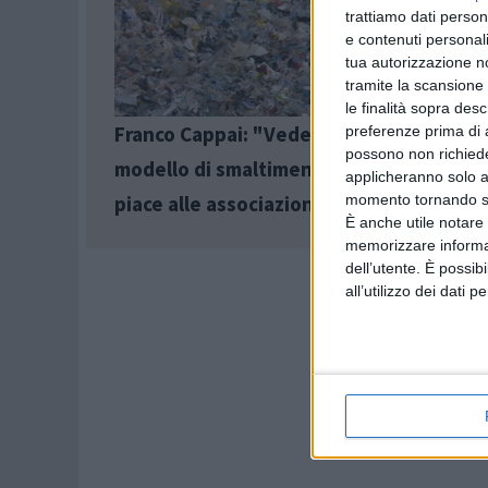
trattiamo dati person
e contenuti personali
tua autorizzazione no
tramite la scansione 
le finalità sopra des
Franco Cappai: "Vedelago è fallita con il
preferenze prima di 
possono non richieder
modello di smaltimento dei rifiuti che t
applicheranno solo a
piace alle associazioni ambientaliste "
momento tornando su 
È anche utile notare
memorizzare informazi
dell’utente. È possib
all’utilizzo dei dati 