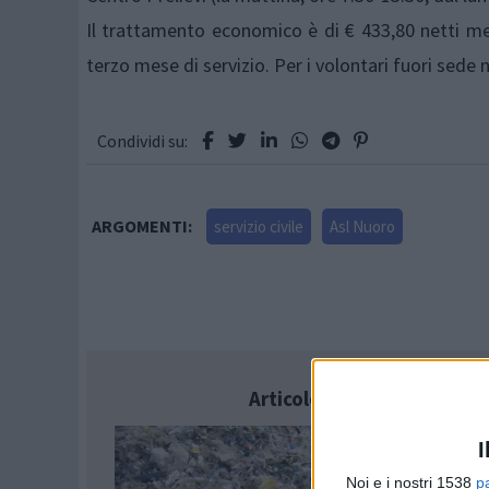
Il trattamento economico è di € 433,80 netti men
terzo mese di servizio. Per i volontari fuori sede 
Condividi su:
ARGOMENTI:
servizio civile
Asl Nuoro
Articolo successivo
I
Noi e i nostri 1538
p