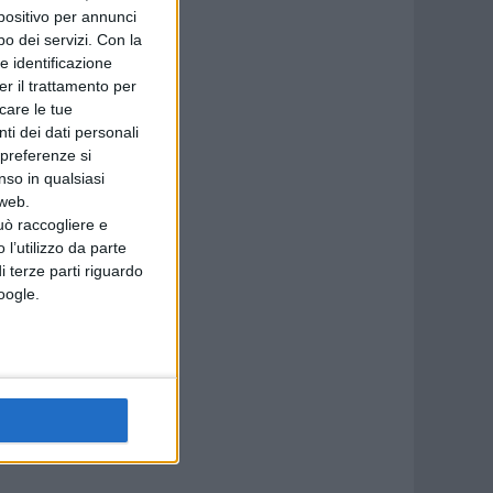
spositivo per annunci
o dei servizi.
Con la
e identificazione
er il trattamento per
icare le tue
ni
ti dei dati personali
 preferenze si
nso in qualsiasi
 web.
uò raccogliere e
 l’utilizzo da parte
i terze parti riguardo
Google.