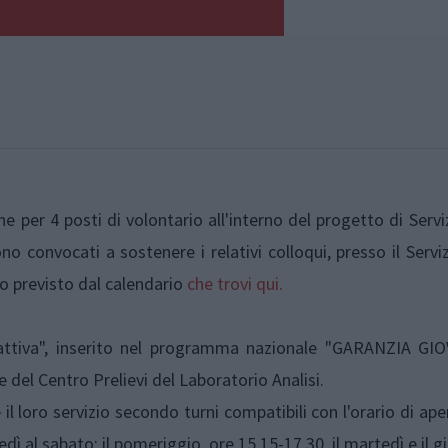
 per 4 posti di volontario all'interno del progetto di Serviz
ono convocati a sostenere i relativi colloqui, presso il Servi
to previsto dal calendario
che trovi qui.
 attiva", inserito nel programma nazionale "GARANZIA GIOV
del Centro Prelievi del Laboratorio Analisi.
il loro servizio secondo turni compatibili con l'orario di ape
edì al sabato; il pomeriggio, ore 15.15-17.30, il martedì e il g