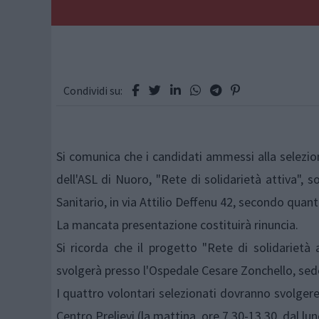
Condividi su:
Si comunica che i candidati ammessi alla selezione
dell'ASL di Nuoro, "Rete di solidarietà attiva", s
Sanitario, in via Attilio Deffenu 42, secondo quan
La mancata presentazione costituirà rinuncia.
Si ricorda che il progetto "Rete di solidarietà
svolgerà presso l'Ospedale Cesare Zonchello, sede 
I quattro volontari selezionati dovranno svolgere 
Centro Prelievi (la mattina, ore 7.30-13.30, dal lun