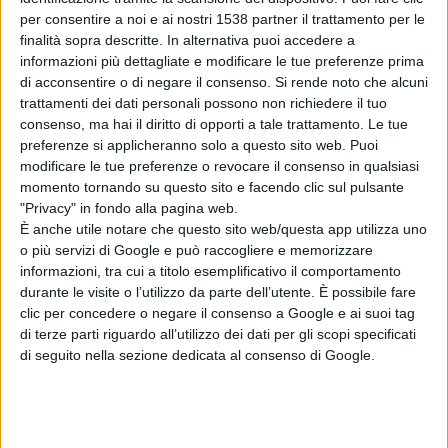
per consentire a noi e ai nostri 1538 partner il trattamento per le
finalità sopra descritte. In alternativa puoi accedere a
informazioni più dettagliate e modificare le tue preferenze prima
di acconsentire o di negare il consenso.
Si rende noto che alcuni
trattamenti dei dati personali possono non richiedere il tuo
consenso, ma hai il diritto di opporti a tale trattamento. Le tue
preferenze si applicheranno solo a questo sito web. Puoi
modificare le tue preferenze o revocare il consenso in qualsiasi
ORANI. Il video della presentazone della lista
momento tornando su questo sito e facendo clic sul pulsante
"Privacy" in fondo alla pagina web.
guidata da Tonino Puddu
È anche utile notare che questo sito web/questa app utilizza uno
o più servizi di Google e può raccogliere e memorizzare
informazioni, tra cui a titolo esemplificativo il comportamento
durante le visite o l’utilizzo da parte dell’utente. È possibile fare
Articolo precedente
clic per concedere o negare il consenso a Google e ai suoi tag
di terze parti riguardo all’utilizzo dei dati per gli scopi specificati
di seguito nella sezione dedicata al consenso di Google.