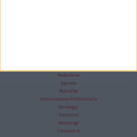
Mappa del sito
News
Focus
Foto
Redazione
Agenda
Rubriche
Informazione Pubblicitaria
Sondaggi
Petizioni
Necrologi
Cittanet.it