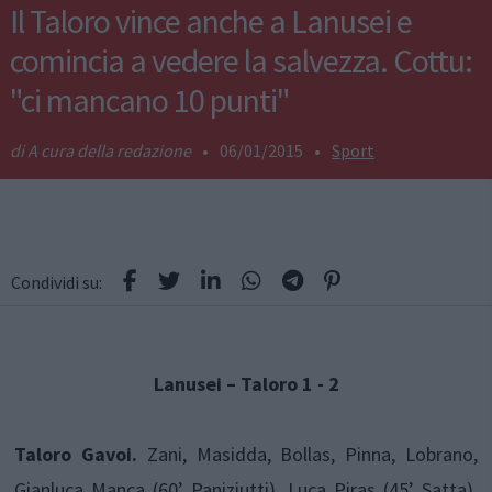
Il Taloro vince anche a Lanusei e
comincia a vedere la salvezza. Cottu:
"ci mancano 10 punti"
A cura della redazione
•
06/01/2015
•
Sport
Condividi su:
Lanusei – Taloro 1 - 2
Taloro Gavoi.
Zani, Masidda, Bollas, Pinna, Lobrano,
Gianluca Manca (60’ Paniziutti), Luca Piras (45’ Satta),