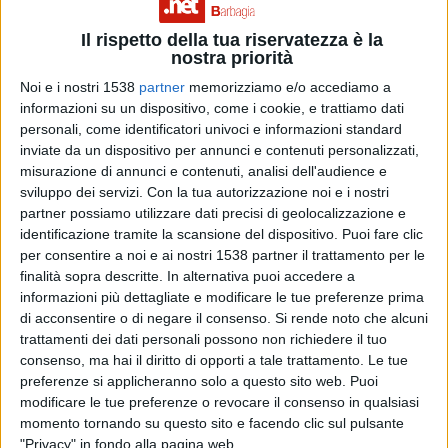
corde l’avversario, soffrendo solo alla fine quando
Il rispetto della tua riservatezza è la
nostra priorità
ormai avevano in cassaforte il punteggio e in particolare
Noi e i nostri 1538
partner
memorizziamo e/o accediamo a
nel finale dopo l’espulsione per doppia ammonizione di
informazioni su un dispositivo, come i cookie, e trattiamo dati
Massidda.
personali, come identificatori univoci e informazioni standard
inviate da un dispositivo per annunci e contenuti personalizzati,
misurazione di annunci e contenuti, analisi dell'audience e
Al 20’ Doukar porta in vantaggio i suoi. Punizione dalla
sviluppo dei servizi.
Con la tua autorizzazione noi e i nostri
partner possiamo utilizzare dati precisi di geolocalizzazione e
trequarti sponda di Piras e gol facile di Doukar.
identificazione tramite la scansione del dispositivo. Puoi fare clic
per consentire a noi e ai nostri 1538 partner il trattamento per le
finalità sopra descritte. In alternativa puoi accedere a
Nonostante il vantaggio gli spiti non arrettrano ed anzi
informazioni più dettagliate e modificare le tue preferenze prima
continuano ad attaccare alla ricerca del raddoppio.
di acconsentire o di negare il consenso.
Si rende noto che alcuni
trattamenti dei dati personali possono non richiedere il tuo
consenso, ma hai il diritto di opporti a tale trattamento. Le tue
Che arriva a inizio secondo tempo (55’) ancora con
preferenze si applicheranno solo a questo sito web. Puoi
modificare le tue preferenze o revocare il consenso in qualsiasi
Doukar, al terzo gol in tre giorni.
momento tornando su questo sito e facendo clic sul pulsante
"Privacy" in fondo alla pagina web.