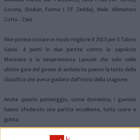
Corona, Doukar, Forma ( 75’ Zedda), Mele. Allenatore
Cottu - Zani
Non poteva iniziare in modo migliore il 2015 per il Taloro
Gavoi. 4 punti in due partite contro la capolista
Muravera e la neopromossa Lanusei che solo nelle
ultime gare del girone di andata ha paerso la testa della
classifica che aveva guidato dall’inizio della stagione.
Anche questo pomeriggio, come domenica, i gavoesi
hanno sfoderato una partita eccellente, tutta cuore e
grinta.
Mele e compagni hanno iniziato forte mettendo alle