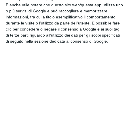
È anche utile notare che questo sito web/questa app utilizza uno
A questo punto il Taloro arretra il raggio di azione anche
o più servizi di Google e può raccogliere e memorizzare
perché il Lanusei si riversa in attacco.
informazioni, tra cui a titolo esemplificativo il comportamento
durante le visite o l’utilizzo da parte dell’utente. È possibile fare
clic per concedere o negare il consenso a Google e ai suoi tag
Al 60’ gli ogliastrini riaprono la gara sfruttando al
di terze parti riguardo all’utilizzo dei dati per gli scopi specificati
di seguito nella sezione dedicata al consenso di Google.
meglio un calcio di rigore, trasformato da Placentino.
Sul 2 – 1 i padroni di casa credono nel pareggio.
L’espulsione di Massidda e 5 minuti dal termine sembra
spianare la strada al Lanusei, ma i rossoblu barbaricini
resistono e portano a casa tre punti preziosi.
2Bella vittoria e bellissima prestazione – ci dice a fine
gara mister Franco Cottu -. Dopo il 2 a 0 abbiamo un po’
sofferto l’avversario”.