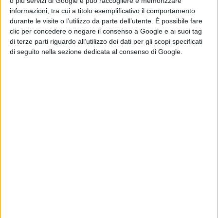
o più servizi di Google e può raccogliere e memorizzare
informazioni, tra cui a titolo esemplificativo il comportamento
una bella partita e ad una prova di carattere dei loro
durante le visite o l’utilizzo da parte dell’utente. È possibile fare
beniamini, contro una formazione fortissima. Purtroppo
clic per concedere o negare il consenso a Google e ai suoi tag
di terze parti riguardo all’utilizzo dei dati per gli scopi specificati
il risultato non ci ripaga dell’ottima prestazione. Con la
di seguito nella sezione dedicata al consenso di Google.
salvezza in tasca, il nostro obiettivo adesso è
valorizzare i giovani e costruire il Taloro del futuro. Non
per questo non stiamo onorando al meglio il
campionato”.
Martedì il Taloro è atteso da un appuntamento
importante. A Ghilarza la Juniores si gioca contro i pari
età locali l’accesso alle fasi finali regionali. “Con una
vittoria siamo nelle semifinali regionali Juniores. Un
obbiettivo a cui tiene molto la società e la squadra” dice
Zani.