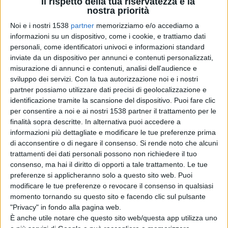
Il rispetto della tua riservatezza è la
nostra priorità
in 5 e finito in 7) non ha sfigurato, rispondendo colpo su
Noi e i nostri 1538
partner
memorizziamo e/o accediamo a
colpo agli attacchi dell’avversario.
informazioni su un dispositivo, come i cookie, e trattiamo dati
personali, come identificatori univoci e informazioni standard
inviate da un dispositivo per annunci e contenuti personalizzati,
Alla fine vincono i padroni di casa grazie a due eurogol
misurazione di annunci e contenuti, analisi dell'audience e
sviluppo dei servizi.
Con la tua autorizzazione noi e i nostri
segnati da Pulina (28’) e Falchi (80’).
partner possiamo utilizzare dati precisi di geolocalizzazione e
identificazione tramite la scansione del dispositivo. Puoi fare clic
per consentire a noi e ai nostri 1538 partner il trattamento per le
“Siamo rimasti in gara fino alla fine – commenta
finalità sopra descritte. In alternativa puoi accedere a
l’allenatore-giocatore Pippo Zani – e non era facile con
informazioni più dettagliate e modificare le tue preferenze prima
di acconsentire o di negare il consenso.
Si rende noto che alcuni
questo avversario, con il quale rischi anche di fare brutte
trattamenti dei dati personali possono non richiedere il tuo
figure. A parte il risultato con Franco Cottu siamo
consenso, ma hai il diritto di opporti a tale trattamento. Le tue
preferenze si applicheranno solo a questo sito web. Puoi
soddisfatti per la prestazione dei ragazzi. Anche oggi ha
modificare le tue preferenze o revocare il consenso in qualsiasi
esordito un altro giovane promettente del vivaio Tore
momento tornando su questo sito e facendo clic sul pulsante
"Privacy" in fondo alla pagina web.
Sedda e abbiamo dato spazio a diversi fuori quota. I
È anche utile notare che questo sito web/questa app utilizza uno
nostri tifosi, tantissimi anche oggi, hanno assistito ad