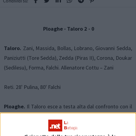
Condividi su:
Ploaghe - Taloro 2 - 0
Taloro.
Zani, Massida, Bollas, Lobrano, Giovanni Sedda,
Paniziutti (Tore Sedda), Zedda (Piras II), Corona, Doukar
(Sedilesu), Forma, Falchi. Allenatore Cottu – Zani
Reti. 28' Pulina, 80' Falchi
Ploaghe.
Il Taloro esce a testa alta dal confronto con il
Ploaghe, la squadra degli ex, terza in classifica e in
corsa per salire in serie D. La formazione di Gavoi
imbottita anche oggi di fuori quota (hanno cominciato