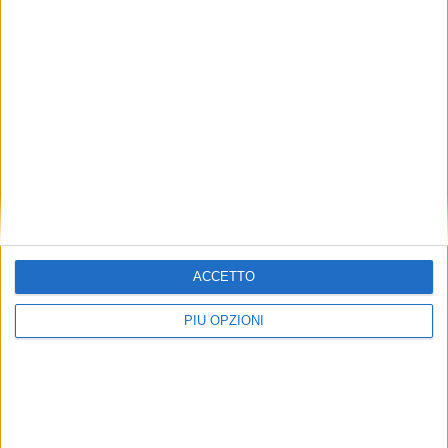
Condividi su:
Articolo successivo
ACCETTO
PIÙ OPZIONI