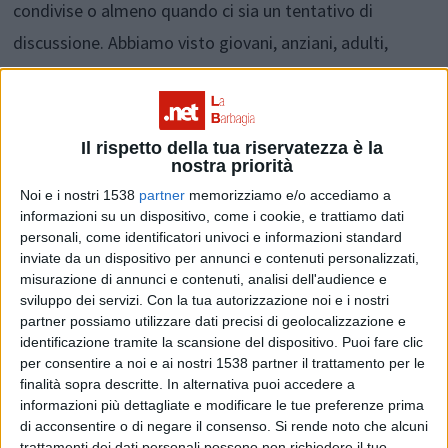
condivise o almeno quando ci sia un tentativo di
discussione. Abbiamo visto giovani, anziani, adulti,
dispiacersi a quella notizia e, fino a qualche giorno fa,
qualcuno sperava ancora in un intervento “miracoloso”
del Vescovo, il quale avrebbe deciso di cambiare idea.
Il rispetto della tua riservatezza è la
nostra priorità
Però, tu stesso, da quel 16 giugno in cui rimarcavi
Noi e i nostri 1538
partner
memorizziamo e/o accediamo a
quanto poco era stato il tempo concesso, hai sempre
informazioni su un dispositivo, come i cookie, e trattiamo dati
sottolineato quanto sia importante la qualità dei
personali, come identificatori univoci e informazioni standard
inviate da un dispositivo per annunci e contenuti personalizzati,
momenti vissuti insieme, rispetto alla quantità. Per
misurazione di annunci e contenuti, analisi dell'audience e
questo, vogliamo permetterci questi pochi attimi
sviluppo dei servizi.
Con la tua autorizzazione noi e i nostri
partner possiamo utilizzare dati precisi di geolocalizzazione e
ancora insieme, perché vogliamo rivivere quegli istanti e
identificazione tramite la scansione del dispositivo. Puoi fare clic
legarli per sempre alla nostra memoria.
per consentire a noi e ai nostri 1538 partner il trattamento per le
finalità sopra descritte. In alternativa puoi accedere a
informazioni più dettagliate e modificare le tue preferenze prima
Siamo stati la tua prima parrocchia come parroco, ben
di acconsentire o di negare il consenso.
Si rende noto che alcuni
trattamenti dei dati personali possono non richiedere il tuo