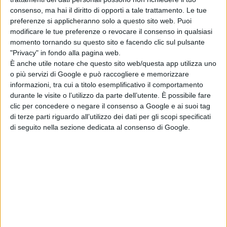
differente dall'essere vice... In questi tre anni un po’
consenso, ma hai il diritto di opporti a tale trattamento. Le tue
siamo cambiati in virtù di quello che ci hai trasmesso e
preferenze si applicheranno solo a questo sito web. Puoi
modificare le tue preferenze o revocare il consenso in qualsiasi
donato; e ci auguriamo che anche tu sia un po’
momento tornando su questo sito e facendo clic sul pulsante
cambiato, grazie a quello che ognuno di noi e la nostra
"Privacy" in fondo alla pagina web.
È anche utile notare che questo sito web/questa app utilizza uno
comunità ti ha trasmesso. Non vogliamo certo
o più servizi di Google e può raccogliere e memorizzare
affermare che siamo una comunità perfetta con un
informazioni, tra cui a titolo esemplificativo il comportamento
durante le visite o l’utilizzo da parte dell’utente. È possibile fare
parroco altrettanto perfetto: inganneremmo noi e
clic per concedere o negare il consenso a Google e ai suoi tag
di terze parti riguardo all’utilizzo dei dati per gli scopi specificati
anche te. Non sono mancati momenti di delusione o di
di seguito nella sezione dedicata al consenso di Google.
incomprensioni, tempi in cui il cammino si faceva
faticoso, soprattutto durante il periodo del
lockdown
.
Ma ci sono stati tanti momenti di crescita, di
soddisfazioni, di preghiera di allegria che non
potremmo dimenticare. Forse per qualcuno sei
sembrato il parroco dal carattere introverso,