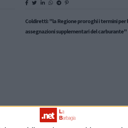
Coldiretti: "la Regione proroghi i termini per 
assegnazioni supplementari del carburante"