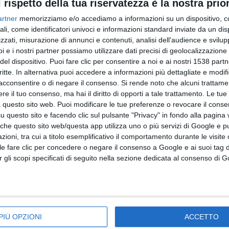
l rispetto della tua riservatezza è la nostra prior
artner
memorizziamo e/o accediamo a informazioni su un dispositivo, c
ali, come identificatori univoci e informazioni standard inviate da un di
zzati, misurazione di annunci e contenuti, analisi dell'audience e svilupp
i e i nostri partner possiamo utilizzare dati precisi di geolocalizzazione 
del dispositivo. Puoi fare clic per consentire a noi e ai nostri 1538 partn
critte. In alternativa puoi accedere a informazioni più dettagliate e modif
acconsentire o di negare il consenso.
Si rende noto che alcuni trattamen
e il tuo consenso, ma hai il diritto di opporti a tale trattamento. Le tue
 questo sito web. Puoi modificare le tue preferenze o revocare il conse
questo sito e facendo clic sul pulsante "Privacy" in fondo alla pagina
 che questo sito web/questa app utilizza uno o più servizi di Google e p
oni, tra cui a titolo esemplificativo il comportamento durante le visite o
ile fare clic per concedere o negare il consenso a Google e ai suoi tag d
per gli scopi specificati di seguito nella sezione dedicata al consenso di 
PIÙ OPZIONI
ACCETTO