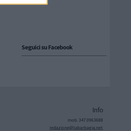
Seguici su Facebook
Info
mob. 347.0963688
redazione@labarbagia.net