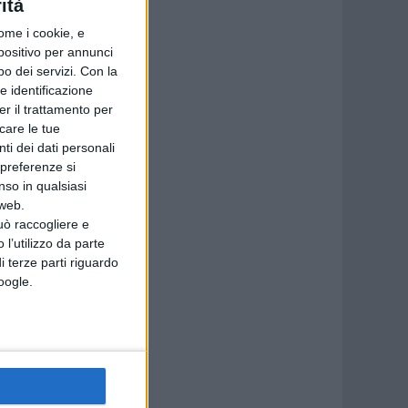
ità
ome i cookie, e
spositivo per annunci
o dei servizi.
Con la
e identificazione
er il trattamento per
icare le tue
ti dei dati personali
 preferenze si
nso in qualsiasi
 web.
uò raccogliere e
 l’utilizzo da parte
i terze parti riguardo
Google.