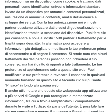
informazioni su un dispositivo, come i cookie, e trattiamo dati
personali, come identificatori univoci e informazioni standard
inviate da un dispositivo per annunci e contenuti personalizzati,
misurazione di annunci e contenuti, analisi dell'audience e
sviluppo dei servizi.
Con la tua autorizzazione noi e i nostri
partner possiamo utilizzare dati precisi di geolocalizzazione e
identificazione tramite la scansione del dispositivo. Puoi fare clic
per consentire a noi e ai nostri 1538 partner il trattamento per le
finalità sopra descritte. In alternativa puoi accedere a
informazioni più dettagliate e modificare le tue preferenze prima
di acconsentire o di negare il consenso.
Si rende noto che alcuni
Solidarietà post incendio: grande successo
trattamenti dei dati personali possono non richiedere il tuo
consenso, ma hai il diritto di opporti a tale trattamento. Le tue
ma necessarie alcune precisazioni
preferenze si applicheranno solo a questo sito web. Puoi
modificare le tue preferenze o revocare il consenso in qualsiasi
momento tornando su questo sito e facendo clic sul pulsante
"Privacy" in fondo alla pagina web.
È anche utile notare che questo sito web/questa app utilizza uno
ATTUALITÀ
o più servizi di Google e può raccogliere e memorizzare
informazioni, tra cui a titolo esemplificativo il comportamento
durante le visite o l’utilizzo da parte dell’utente. È possibile fare
clic per concedere o negare il consenso a Google e ai suoi tag