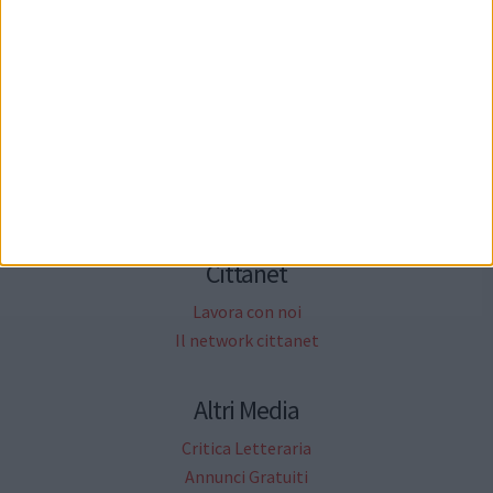
Informazione Pubblicitaria
Sondaggi
Petizioni
Necrologi
Cittanet.it
Socials
Cittanet
Lavora con noi
Il network cittanet
Altri Media
Critica Letteraria
Annunci Gratuiti