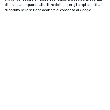
di terze parti riguardo all’utilizzo dei dati per gli scopi specificati
di seguito nella sezione dedicata al consenso di Google.
"Serve fieno per Laconi, Isili e Nurallao.
Questa è l'ora della solidarietà".