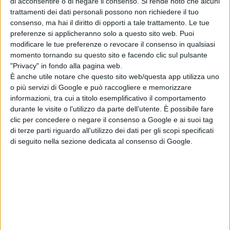
di acconsentire o di negare il consenso.
Si rende noto che alcuni
trattamenti dei dati personali possono non richiedere il tuo
consenso, ma hai il diritto di opporti a tale trattamento. Le tue
preferenze si applicheranno solo a questo sito web. Puoi
ONIFERI. Lutto cittadino per i funerali di
modificare le tue preferenze o revocare il consenso in qualsiasi
momento tornando su questo sito e facendo clic sul pulsante
don Argiolas
"Privacy" in fondo alla pagina web.
È anche utile notare che questo sito web/questa app utilizza uno
o più servizi di Google e può raccogliere e memorizzare
informazioni, tra cui a titolo esemplificativo il comportamento
durante le visite o l’utilizzo da parte dell’utente. È possibile fare
ATTUALITÀ
clic per concedere o negare il consenso a Google e ai suoi tag
di terze parti riguardo all’utilizzo dei dati per gli scopi specificati
di seguito nella sezione dedicata al consenso di Google.