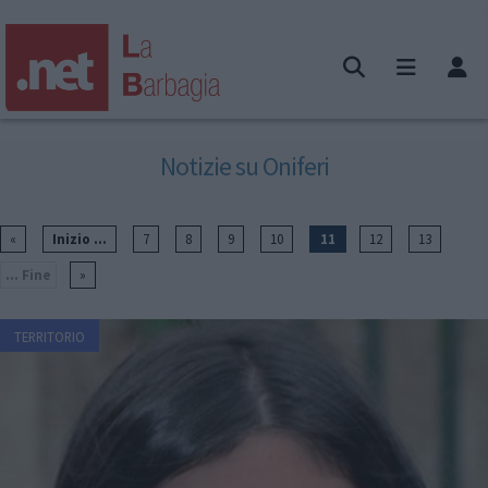
Notizie su Oniferi
«
Inizio ...
7
8
9
10
11
12
13
... Fine
»
TERRITORIO