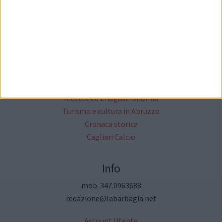
Il network cittanet
Altri Media
Critica Letteraria
Annunci Gratuiti
Moda & Fashion
Ricette ed Enogastronomia
Turismo e cultura in Abruzzo
Cronaca storica
Cagliari Calcio
Info
mob. 347.0963688
redazione@labarbagia.net
Account Utente