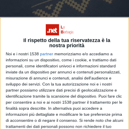
Il rispetto della tua riservatezza è la
nostra priorità
SARULE. La Pro loco cambia guida: il nuovo
Noi e i nostri 1538
partner
memorizziamo e/o accediamo a
informazioni su un dispositivo, come i cookie, e trattiamo dati
presidente è Roberto Di Viccaro
personali, come identificatori univoci e informazioni standard
inviate da un dispositivo per annunci e contenuti personalizzati,
misurazione di annunci e contenuti, analisi dell'audience e
sviluppo dei servizi.
Con la tua autorizzazione noi e i nostri
partner possiamo utilizzare dati precisi di geolocalizzazione e
identificazione tramite la scansione del dispositivo. Puoi fare clic
per consentire a noi e ai nostri 1538 partner il trattamento per le
finalità sopra descritte. In alternativa puoi accedere a
informazioni più dettagliate e modificare le tue preferenze prima
di acconsentire o di negare il consenso.
Si rende noto che alcuni
trattamenti dei dati personali possono non richiedere il tuo