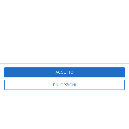
ACCETTO
Seguici su Facebook
PIÙ OPZIONI
Mappa del sito