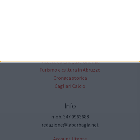
Il network cittanet
Altri Media
Critica Letteraria
Annunci Gratuiti
Moda & Fashion
Ricette ed Enogastronomia
Turismo e cultura in Abruzzo
Cronaca storica
Cagliari Calcio
Info
mob. 347.0963688
redazione@labarbagia.net
Account Utente