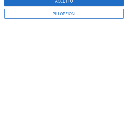
ACCETTO
PIÙ OPZIONI
NUORO. Il gruppo consiliare “La base”
esprime preoccupazione per le nuove
linee guida emanate dall ’Assessore
dell’Igiene e Sanità e dell’Assistenza
Sociale della Regione, del Programma “
Ritornare a casa”