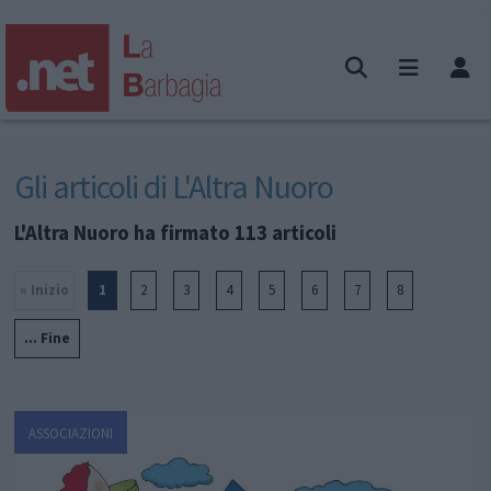
Gli articoli di L'Altra Nuoro
L'Altra Nuoro ha firmato 113 articoli
« Inizio
1
2
3
4
5
6
7
8
... Fine
ASSOCIAZIONI