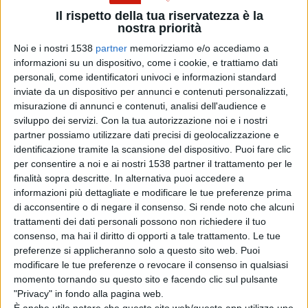
Un appuntamento atteso soprattutto dai giovani in
Il rispetto della tua riservatezza è la
nostra priorità
quanto si tratteranno argomenti a loro vicini. A
Noi e i nostri 1538
partner
memorizziamo e/o accediamo a
cominciare dall’agricoltura di precisione che sarà
informazioni su un dispositivo, come i cookie, e trattiamo dati
personali, come identificatori univoci e informazioni standard
presentata da Alfonso Orefice di Coldiretti Sardegna e
inviate da un dispositivo per annunci e contenuti personalizzati,
dal professore Filippo Gambella dell’Università di
misurazione di annunci e contenuti, analisi dell'audience e
sviluppo dei servizi.
Con la tua autorizzazione noi e i nostri
Sassari.
partner possiamo utilizzare dati precisi di geolocalizzazione e
identificazione tramite la scansione del dispositivo. Puoi fare clic
per consentire a noi e ai nostri 1538 partner il trattamento per le
Ma anche di primo insediamento, la misura del Psr 2014
finalità sopra descritte. In alternativa puoi accedere a
– 2020 tanto attesa dai giovani che intendono avviare
informazioni più dettagliate e modificare le tue preferenze prima
di acconsentire o di negare il consenso.
Si rende noto che alcuni
una nuova azienda agricola che sarà illustrato dal
trattamenti dei dati personali possono non richiedere il tuo
responsabile regionale del CAA di Coldiretti Sardegna
consenso, ma hai il diritto di opporti a tale trattamento. Le tue
preferenze si applicheranno solo a questo sito web. Puoi
Giovanni Sechi.
modificare le tue preferenze o revocare il consenso in qualsiasi
momento tornando su questo sito e facendo clic sul pulsante
"Privacy" in fondo alla pagina web.
Tema molto caro agli imprenditori agricoli ma anche a