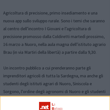
Agricoltura di precisione, primo insediamento e una
nuova app sullo sviluppo rurale. Sono i temi che saranno
al centro dell’incontro I Giovani e l’agricoltura di
precisione promosso dalla Coldiretti martedì prossimo,
16 marzo a Nuoro, nella aula magna dell’istituto agrario
Brau (in via Martiri della libertà) a partire dalla 9,30.
Un incontro pubblico a cui prenderanno parte gli
imprenditori agricoli di tutta la Sardegna, ma anche gli
studenti degli istituti agrari di Nuoro, Siniscola e
Sorgono, l’ordine degli agronomi di Nuoro e gli studenti
dell’università di Nuoro e Oristano e Sassari.