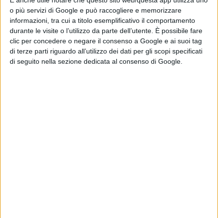
È anche utile notare che questo sito web/questa app utilizza uno
tutti coloro che lavorano nel mondo agricolo, è la nuova
o più servizi di Google e può raccogliere e memorizzare
informazioni, tra cui a titolo esemplificativo il comportamento
app TerraInnova che la Coldiretti ha realizzato sullo
durante le visite o l’utilizzo da parte dell’utente. È possibile fare
sviluppo rurale. Uno strumento utile che da
clic per concedere o negare il consenso a Google e ai suoi tag
di terze parti riguardo all’utilizzo dei dati per gli scopi specificati
l’opportunità a tutti, collegandosi con il proprio
di seguito nella sezione dedicata al consenso di Google.
smartphone, di conoscere le opportunità della Pac, in
particolare sullo sviluppo rurale. Uno scrigno di
informazioni che è già diventato indispensabile per gli
operatori del settore agricolo che l’hanno sperimentato.
Martedì a Nuoro la nuova app sarà presentata dal
responsabile nazionale delle politiche economiche della
Coldiretti Stefano Leporati.
Ad aprire l’incontro saranno il presidente e il direttore di